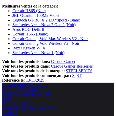
Meilleures ventes de la catégorie :
Corsair HS65 (Noir)
JBL Quantum 100M2 Violet
Logitech G PRO X 2 Lightspeed - Blanc
Steelseries Arctis Nova 7 Gen 2 (Noir)
Asus ROG Delta II
Corsair HS65 (Blanc)
Corsair Gaming Void Max Wireless V2 - Noir
Corsair Gaming Void Wireless V2 - Noir
Razer Kraken V4 X
Steelseries Arctis Nova 1 (Noir)
Voir tous les produits dans:
Casque Gamer
Voir tous les produits dans:
Casque Gamer steelseries
Voir tous les produits de la marque:
STEELSERIES
Voir tous les produits commençant par:
S
ST
Référencé le:
13/11/2025
Pourquoi choisir TopAchat
Besoin d'aide ? Contacte nous
Conditions Générales de vente
CGU
Mentions légales
Comment sont collectés les avis ?
Livraison