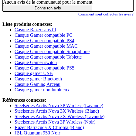
Aucun avis de la communauté pour le moment
Donne ton avis
Comment sont collectés les avis ?
Liste produits connexes:
Casque Razer sans fil
Casque Gamer compatible PC
Casque Gamer compatible PS4
Casque Gamer compatible MAC
Casque Gamer compatible Smartphone
Casque Gamer compatible Tablette
Casque Gamer switch
Casque Gamer compatible PS5
Casque gamer USB
Casque gamer Bluetooth
Casque Gaming Arceau
Casque gamer non lumineux
Références connexes:
Steelseries Arctis Nova 3P Wireless (Lavande)
Steelseries Arctis Nova 3X Wireless (Blanc)
Steelseries Arctis Nova 3X Wireless (Lavande)
Steelseries Arctis Nova 3P Wireless (Noir)
Razer Barracuda X Chroma (Blanc)
JBL Quantum 950 Noir