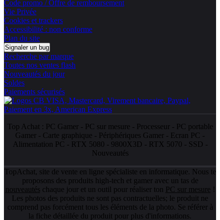
Code promo / Offre de remboursement
Vie Privée
Cookies et trackers
Accessibilité : non conforme
Plan du site
Signaler un bug
Recherche par marque
Toutes nos ventes flash
Nouveautés du jour
Soldes
Paiements sécurisés
Top Achat :
PC Gamer
-
PC sur mesure
-
Processeur
-
PC portable
Gamer
-
Carte graphique
-
Périphériques Gamer
-
Ecran PC
-
Alimentation PC
-
RTX 5080
-
9800X3D
-
RTX 5070
-
SSD
-
Nouveautés
TopAchat, site de vente en ligne spécialiste en informatique. Nous te
proposons des produits high-tech et gamer avec un tas de
nouveautés
chaque jour et un outil pour réaliser ton
PC sur mesure
!
Les photos des produits ne sont pas contractuelles; le produit ne
comprend pas forcément tous les éléments de la photo. Se référer à
la fiche détaillée du produit pour plus d'informations.