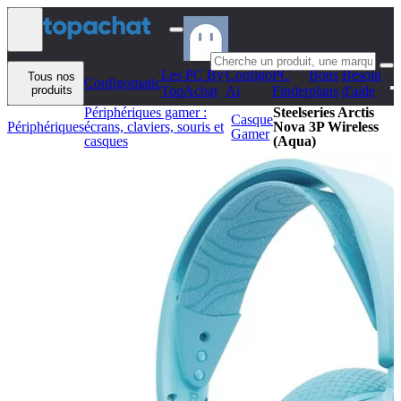
Aller au contenu
Les PC By
Configo
PC
Bons
Besoin
Tous nos
Configomatic
produits
TopAchat
Ai
Finder
plans
d'aide
Périphériques gamer :
Steelseries Arctis
Casque
Périphériques
écrans, claviers, souris et
Nova 3P Wireless
Gamer
casques
(Aqua)