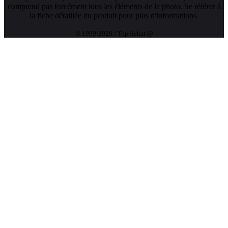
comprend pas forcément tous les éléments de la photo. Se référer à
la fiche détaillée du produit pour plus d'informations.
© 1999-2026 / Top Achat @