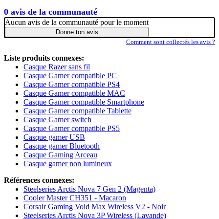
0 avis de la communauté
Aucun avis de la communauté pour le moment
Donne ton avis
Comment sont collectés les avis ?
Liste produits connexes:
Casque Razer sans fil
Casque Gamer compatible PC
Casque Gamer compatible PS4
Casque Gamer compatible MAC
Casque Gamer compatible Smartphone
Casque Gamer compatible Tablette
Casque Gamer switch
Casque Gamer compatible PS5
Casque gamer USB
Casque gamer Bluetooth
Casque Gaming Arceau
Casque gamer non lumineux
Références connexes:
Steelseries Arctis Nova 7 Gen 2 (Magenta)
Cooler Master CH351 - Macaron
Corsair Gaming Void Max Wireless V2 - Noir
Steelseries Arctis Nova 3P Wireless (Lavande)