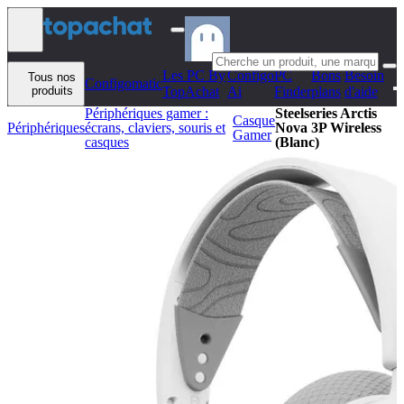
Aller au contenu
Les PC By
Configo
PC
Bons
Besoin
Tous nos
Configomatic
produits
TopAchat
Ai
Finder
plans
d'aide
Périphériques gamer :
Steelseries Arctis
Casque
Périphériques
écrans, claviers, souris et
Nova 3P Wireless
Gamer
casques
(Blanc)