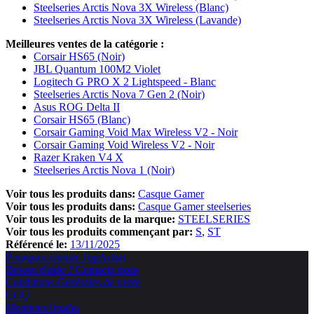
Steelseries Arctis Nova 3X Wireless (Blanc)
Steelseries Arctis Nova 3X Wireless (Lavande)
Meilleures ventes de la catégorie :
Corsair HS65 (Noir)
JBL Quantum 100M2 Violet
Logitech G PRO X 2 Lightspeed - Blanc
Steelseries Arctis Nova 7 Gen 2 (Noir)
Asus ROG Delta II
Corsair HS65 (Blanc)
Corsair Gaming Void Max Wireless V2 - Noir
Corsair Gaming Void Wireless V2 - Noir
Razer Kraken V4 X
Steelseries Arctis Nova 1 (Noir)
Voir tous les produits dans:
Casque Gamer
Voir tous les produits dans:
Casque Gamer steelseries
Voir tous les produits de la marque:
STEELSERIES
Voir tous les produits commençant par:
S
ST
Référencé le:
13/11/2025
Pourquoi choisir TopAchat
Besoin d'aide ? Contacte nous
Conditions Générales de vente
CGU
Mentions légales