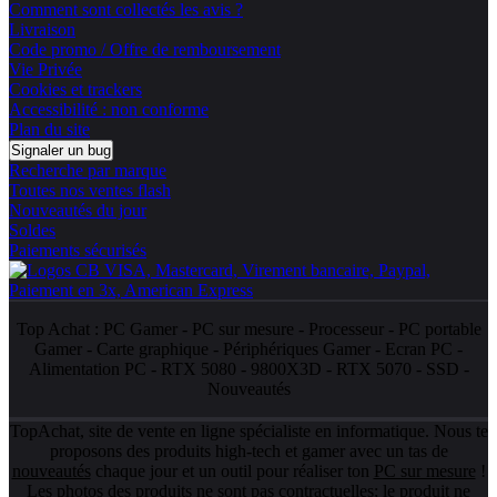
Comment sont collectés les avis ?
Livraison
Code promo / Offre de remboursement
Vie Privée
Cookies et trackers
Accessibilité : non conforme
Plan du site
Signaler un bug
Recherche par marque
Toutes nos ventes flash
Nouveautés du jour
Soldes
Paiements sécurisés
Top Achat :
PC Gamer
-
PC sur mesure
-
Processeur
-
PC portable
Gamer
-
Carte graphique
-
Périphériques Gamer
-
Ecran PC
-
Alimentation PC
-
RTX 5080
-
9800X3D
-
RTX 5070
-
SSD
-
Nouveautés
TopAchat, site de vente en ligne spécialiste en informatique. Nous te
proposons des produits high-tech et gamer avec un tas de
nouveautés
chaque jour et un outil pour réaliser ton
PC sur mesure
!
Les photos des produits ne sont pas contractuelles; le produit ne