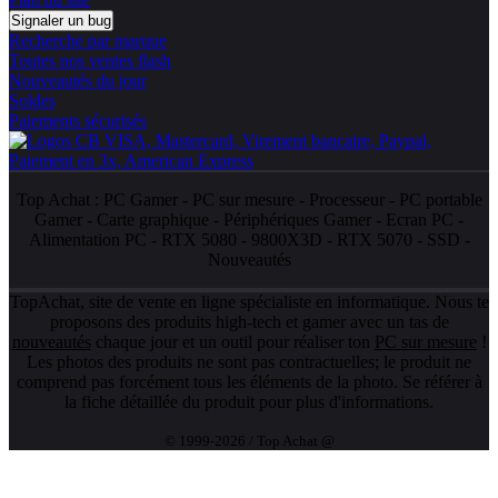
Signaler un bug
Recherche par marque
Toutes nos ventes flash
Nouveautés du jour
Soldes
Paiements sécurisés
Top Achat :
PC Gamer
-
PC sur mesure
-
Processeur
-
PC portable
Gamer
-
Carte graphique
-
Périphériques Gamer
-
Ecran PC
-
Alimentation PC
-
RTX 5080
-
9800X3D
-
RTX 5070
-
SSD
-
Nouveautés
TopAchat, site de vente en ligne spécialiste en informatique. Nous te
proposons des produits high-tech et gamer avec un tas de
nouveautés
chaque jour et un outil pour réaliser ton
PC sur mesure
!
Les photos des produits ne sont pas contractuelles; le produit ne
comprend pas forcément tous les éléments de la photo. Se référer à
la fiche détaillée du produit pour plus d'informations.
© 1999-2026 / Top Achat @