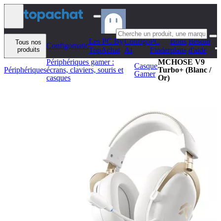
Aller au contenu
Les PC By
Configo
PC
Bons
Besoin
Tous nos
Configomatic
produits
TopAchat
Ai
Finder
plans
d'aide
Périphériques gamer :
MCHOSE V9
Casque
Périphériques
écrans, claviers, souris et
Turbo+ (Blanc /
Gamer
casques
Or)