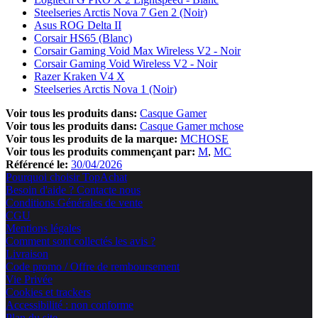
Steelseries Arctis Nova 7 Gen 2 (Noir)
Asus ROG Delta II
Corsair HS65 (Blanc)
Corsair Gaming Void Max Wireless V2 - Noir
Corsair Gaming Void Wireless V2 - Noir
Razer Kraken V4 X
Steelseries Arctis Nova 1 (Noir)
Voir tous les produits dans:
Casque Gamer
Voir tous les produits dans:
Casque Gamer mchose
Voir tous les produits de la marque:
MCHOSE
Voir tous les produits commençant par:
M
MC
Référencé le:
30/04/2026
Pourquoi choisir TopAchat
Besoin d'aide ? Contacte nous
Conditions Générales de vente
CGU
Mentions légales
Comment sont collectés les avis ?
Livraison
Code promo / Offre de remboursement
Vie Privée
Cookies et trackers
Accessibilité : non conforme
Plan du site