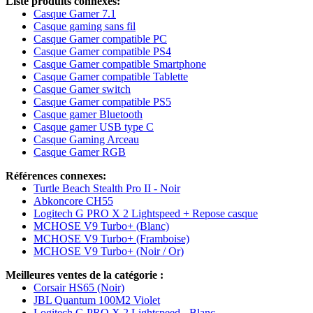
Liste produits connexes:
Casque Gamer 7.1
Casque gaming sans fil
Casque Gamer compatible PC
Casque Gamer compatible PS4
Casque Gamer compatible Smartphone
Casque Gamer compatible Tablette
Casque Gamer switch
Casque Gamer compatible PS5
Casque gamer Bluetooth
Casque gamer USB type C
Casque Gaming Arceau
Casque Gamer RGB
Références connexes:
Turtle Beach Stealth Pro II - Noir
Abkoncore CH55
Logitech G PRO X 2 Lightspeed + Repose casque
MCHOSE V9 Turbo+ (Blanc)
MCHOSE V9 Turbo+ (Framboise)
MCHOSE V9 Turbo+ (Noir / Or)
Meilleures ventes de la catégorie :
Corsair HS65 (Noir)
JBL Quantum 100M2 Violet
Logitech G PRO X 2 Lightspeed - Blanc