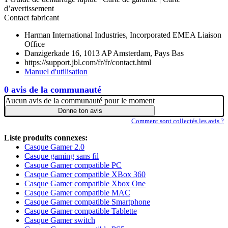
d’avertissement
Contact fabricant
Harman International Industries, Incorporated EMEA Liaison
Office
Danzigerkade 16, 1013 AP Amsterdam, Pays Bas
https://support.jbl.com/fr/fr/contact.html
Manuel d'utilisation
0 avis de la communauté
Aucun avis de la communauté pour le moment
Donne ton avis
Comment sont collectés les avis ?
Liste produits connexes:
Casque Gamer 2.0
Casque gaming sans fil
Casque Gamer compatible PC
Casque Gamer compatible XBox 360
Casque Gamer compatible Xbox One
Casque Gamer compatible MAC
Casque Gamer compatible Smartphone
Casque Gamer compatible Tablette
Casque Gamer switch