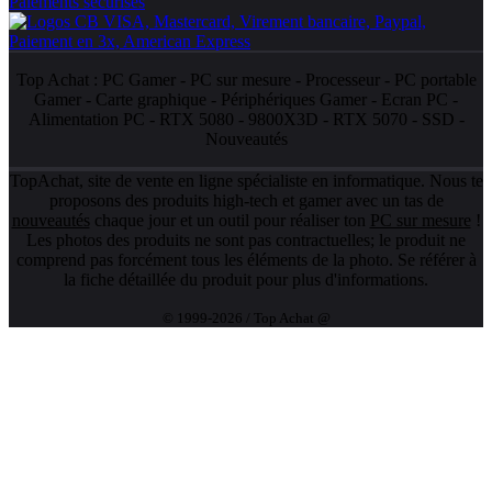
Paiements sécurisés
Top Achat :
PC Gamer
-
PC sur mesure
-
Processeur
-
PC portable
Gamer
-
Carte graphique
-
Périphériques Gamer
-
Ecran PC
-
Alimentation PC
-
RTX 5080
-
9800X3D
-
RTX 5070
-
SSD
-
Nouveautés
TopAchat, site de vente en ligne spécialiste en informatique. Nous te
proposons des produits high-tech et gamer avec un tas de
nouveautés
chaque jour et un outil pour réaliser ton
PC sur mesure
!
Les photos des produits ne sont pas contractuelles; le produit ne
comprend pas forcément tous les éléments de la photo. Se référer à
la fiche détaillée du produit pour plus d'informations.
© 1999-2026 / Top Achat @