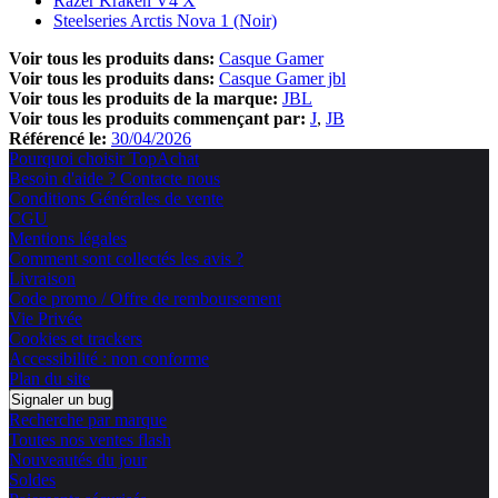
Razer Kraken V4 X
Steelseries Arctis Nova 1 (Noir)
Voir tous les produits dans:
Casque Gamer
Voir tous les produits dans:
Casque Gamer jbl
Voir tous les produits de la marque:
JBL
Voir tous les produits commençant par:
J
JB
Référencé le:
30/04/2026
Pourquoi choisir TopAchat
Besoin d'aide ? Contacte nous
Conditions Générales de vente
CGU
Mentions légales
Comment sont collectés les avis ?
Livraison
Code promo / Offre de remboursement
Vie Privée
Cookies et trackers
Accessibilité : non conforme
Plan du site
Signaler un bug
Recherche par marque
Toutes nos ventes flash
Nouveautés du jour
Soldes