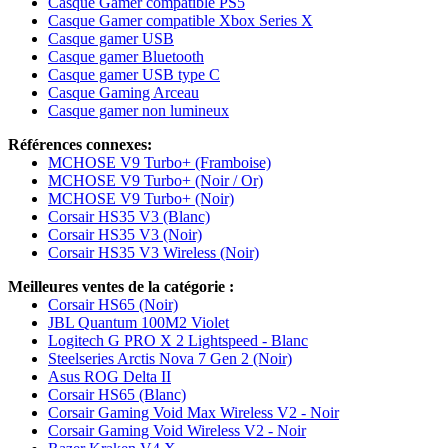
Casque Gamer compatible PS5
Casque Gamer compatible Xbox Series X
Casque gamer USB
Casque gamer Bluetooth
Casque gamer USB type C
Casque Gaming Arceau
Casque gamer non lumineux
Références connexes:
MCHOSE V9 Turbo+ (Framboise)
MCHOSE V9 Turbo+ (Noir / Or)
MCHOSE V9 Turbo+ (Noir)
Corsair HS35 V3 (Blanc)
Corsair HS35 V3 (Noir)
Corsair HS35 V3 Wireless (Noir)
Meilleures ventes de la catégorie :
Corsair HS65 (Noir)
JBL Quantum 100M2 Violet
Logitech G PRO X 2 Lightspeed - Blanc
Steelseries Arctis Nova 7 Gen 2 (Noir)
Asus ROG Delta II
Corsair HS65 (Blanc)
Corsair Gaming Void Max Wireless V2 - Noir
Corsair Gaming Void Wireless V2 - Noir