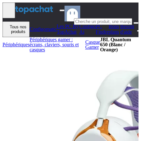
Aller au contenu
Les PC By
Configo
PC
Bons
Besoin
Tous nos
Configomatic
produits
TopAchat
Ai
Finder
plans
d'aide
Périphériques gamer :
JBL Quantum
Casque
Périphériques
écrans, claviers, souris et
650 (Blanc /
Gamer
casques
Orange)