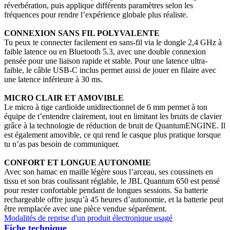
réverbération, puis applique différents paramètres selon les
fréquences pour rendre l’expérience globale plus réaliste.
CONNEXION SANS FIL POLYVALENTE
Tu peux te connecter facilement en sans-fil via le dongle 2,4 GHz à
faible latence ou en Bluetooth 5.3, avec une double connexion
pensée pour une liaison rapide et stable. Pour une latence ultra-
faible, le câble USB-C inclus permet aussi de jouer en filaire avec
une latence inférieure à 30 ms.
MICRO CLAIR ET AMOVIBLE
Le micro à tige cardioïde unidirectionnel de 6 mm permet à ton
équipe de t’entendre clairement, tout en limitant les bruits de clavier
grâce à la technologie de réduction de bruit de QuantumENGINE. Il
est également amovible, ce qui rend le casque plus pratique lorsque
tu n’as pas besoin de communiquer.
CONFORT ET LONGUE AUTONOMIE
Avec son hamac en maille légère sous l’arceau, ses coussinets en
tissu et son bras coulissant réglable, le JBL Quantum 650 est pensé
pour rester confortable pendant de longues sessions. Sa batterie
rechargeable offre jusqu’à 45 heures d’autonomie, et la batterie peut
être remplacée avec une pièce vendue séparément.
Modalités de reprise d'un produit électronique usagé
Fiche technique