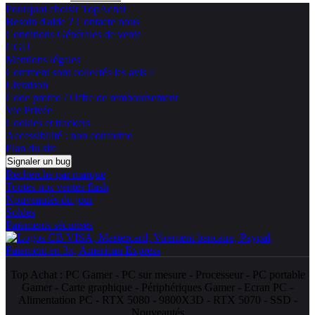
Pourquoi choisir TopAchat
Besoin d'aide ? Contacte nous
Conditions Générales de vente
CGU
Mentions légales
Comment sont collectés les avis ?
Livraison
Code promo / Offre de remboursement
Vie Privée
Cookies et trackers
Accessibilité : non conforme
Plan du site
Signaler un bug
Recherche par marque
Toutes nos ventes flash
Nouveautés du jour
Soldes
Paiements sécurisés
Top Achat :
PC Gamer
-
PC sur mesure
-
Processeur
-
PC portable
Gamer
-
Carte graphique
-
Périphériques Gamer
-
Ecran PC
-
Alimentation PC
-
RTX 5080
-
9800X3D
-
RTX 5070
-
SSD
-
Nouveautés