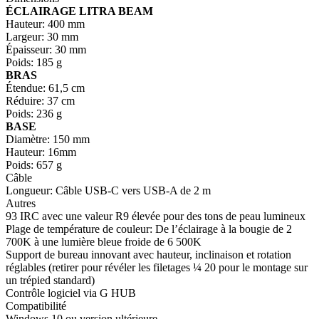
ÉCLAIRAGE LITRA BEAM
Hauteur: 400 mm
Largeur: 30 mm
Épaisseur: 30 mm
Poids: 185 g
BRAS
Étendue: 61,5 cm
Réduire: 37 cm
Poids: 236 g
BASE
Diamètre: 150 mm
Hauteur: 16mm
Poids: 657 g
Câble
Longueur: Câble USB-C vers USB-A de 2 m
Autres
93 IRC avec une valeur R9 élevée pour des tons de peau lumineux
Plage de température de couleur: De l’éclairage à la bougie de 2
700K à une lumière bleue froide de 6 500K
Support de bureau innovant avec hauteur, inclinaison et rotation
réglables (retirer pour révéler les filetages ¼ 20 pour le montage sur
un trépied standard)
Contrôle logiciel via G HUB
Compatibilité
Windows 10 ou version ultérieure