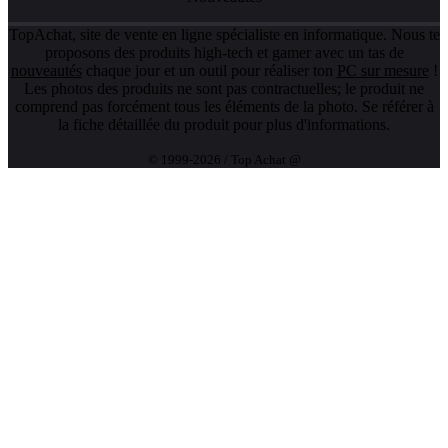
TopAchat, site de vente en ligne spécialiste en informatique. Nous te
proposons des produits high-tech et gamer avec un tas de
nouveautés
chaque jour et un outil pour réaliser ton
PC sur mesure
!
Les photos des produits ne sont pas contractuelles; le produit ne
comprend pas forcément tous les éléments de la photo. Se référer à
la fiche détaillée du produit pour plus d'informations.
© 1999-2026 / Top Achat @