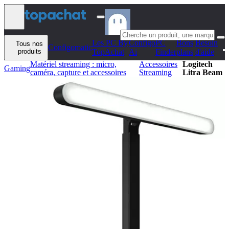
Aller au contenu
Les PC By
Configo
PC
Bons
Besoin
Tous nos
Configomatic
produits
TopAchat
Ai
Finder
plans
d'aide
Matériel streaming : micro,
Accessoires
Logitech
Gaming
caméra, capture et accessoires
Streaming
Litra Beam