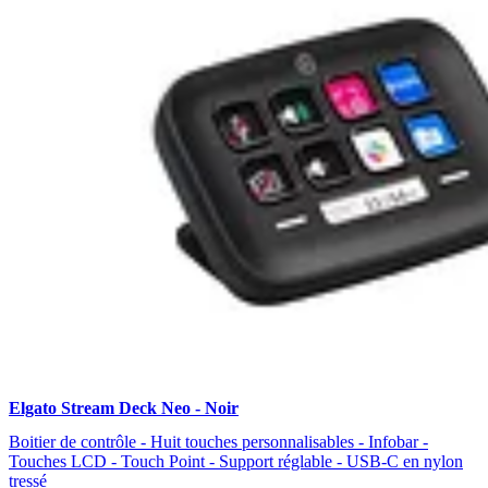
Elgato Stream Deck Neo - Noir
Boitier de contrôle - Huit touches personnalisables - Infobar -
Touches LCD - Touch Point - Support réglable - USB-C en nylon
tressé