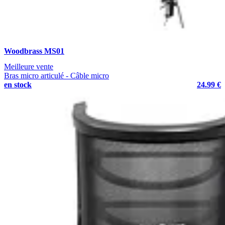
Woodbrass MS01
Meilleure vente
Bras micro articulé - Câble micro
en stock
24.99 €