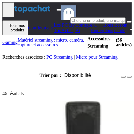
Aller au contenu
Les PC By
Configo
PC
Bons
Besoin
Tous nos
Configomatic
produits
TopAchat
Ai
Finder
plans
d'aide
Accessoires
Matériel streaming : micro, caméra,
(56
Gaming
capture et accessoires
articles)
Streaming
Recherches associées :
PC Streaming
|
Micro pour Streaming
Trier par :
Disponibilité
46 résultats