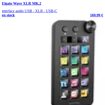
Elgato Wave XLR MK.2
interface audio USB - XLR - USB-C
en stock
169.99 €