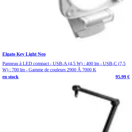
Elgato Key Light Neo
Panneau à LED compact - USB-A (4,5 W) : 400 lm - USB-C (7,5
W) : 700 lm - Gamme de couleurs 2900 Â 7000 K
en stock
95.99 €