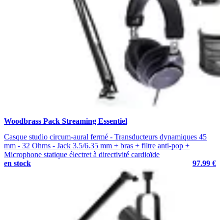
Woodbrass Pack Streaming Essentiel
Casque studio circum-aural fermé - Transducteurs dynamiques 45
mm - 32 Ohms - Jack 3.5/6.35 mm + bras + filtre anti-pop +
Microphone statique électret à directivité cardioïde
en stock
97.99 €