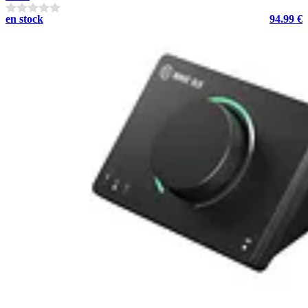
en stock
94.99 €