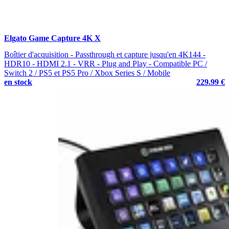
Elgato Game Capture 4K X
Boîtier d'acquisition - Passthrough et capture jusqu'en 4K144 -
HDR10 - HDMI 2.1 - VRR - Plug and Play - Compatible PC /
Switch 2 / PS5 et PS5 Pro / Xbox Series S / Mobile
en stock
229.99 €