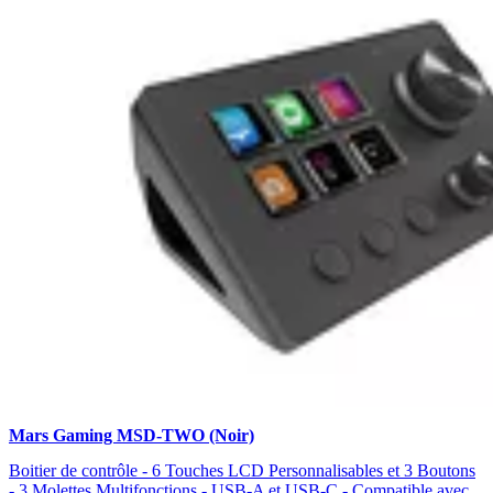
Mars Gaming MSD-TWO (Noir)
Boitier de contrôle - 6 Touches LCD Personnalisables et 3 Boutons
- 3 Molettes Multifonctions - USB-A et USB-C - Compatible avec