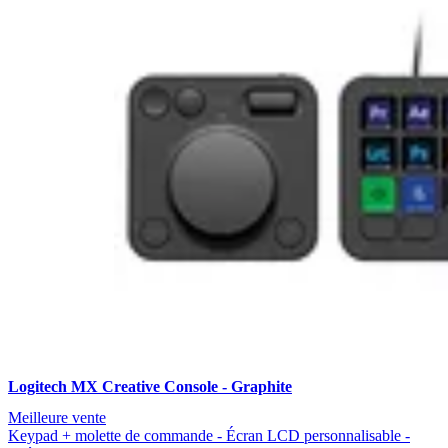
Logitech MX Creative Console - Graphite
Meilleure vente
Keypad + molette de commande - Écran LCD personnalisable -