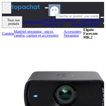
Aller au contenu
Les PC By
Configo
PC
Bons
Besoin
Tous nos
Configomatic
produits
TopAchat
Ai
Finder
plans
d'aide
Elgato
Matériel streaming : micro,
Accessoires
Gaming
Facecam
caméra, capture et accessoires
Streaming
MK.2