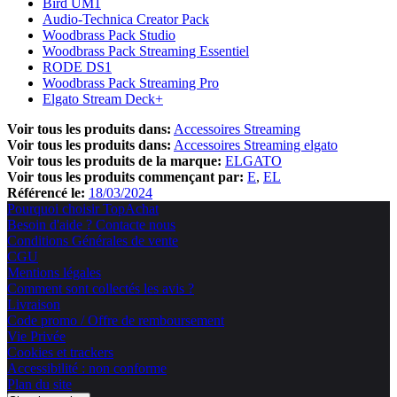
Bird UM1
Audio-Technica Creator Pack
Woodbrass Pack Studio
Woodbrass Pack Streaming Essentiel
RODE DS1
Woodbrass Pack Streaming Pro
Elgato Stream Deck+
Voir tous les produits dans:
Accessoires Streaming
Voir tous les produits dans:
Accessoires Streaming elgato
Voir tous les produits de la marque:
ELGATO
Voir tous les produits commençant par:
E
EL
Référencé le:
18/03/2024
Pourquoi choisir TopAchat
Besoin d'aide ? Contacte nous
Conditions Générales de vente
CGU
Mentions légales
Comment sont collectés les avis ?
Livraison
Code promo / Offre de remboursement
Vie Privée
Cookies et trackers
Accessibilité : non conforme
Plan du site