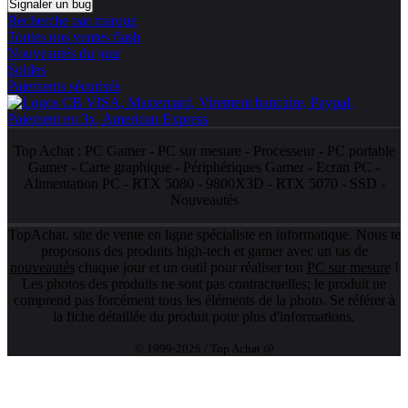
Signaler un bug
Recherche par marque
Toutes nos ventes flash
Nouveautés du jour
Soldes
Paiements sécurisés
Top Achat :
PC Gamer
-
PC sur mesure
-
Processeur
-
PC portable
Gamer
-
Carte graphique
-
Périphériques Gamer
-
Ecran PC
-
Alimentation PC
-
RTX 5080
-
9800X3D
-
RTX 5070
-
SSD
-
Nouveautés
TopAchat, site de vente en ligne spécialiste en informatique. Nous te
proposons des produits high-tech et gamer avec un tas de
nouveautés
chaque jour et un outil pour réaliser ton
PC sur mesure
!
Les photos des produits ne sont pas contractuelles; le produit ne
comprend pas forcément tous les éléments de la photo. Se référer à
la fiche détaillée du produit pour plus d'informations.
© 1999-2026 / Top Achat @