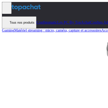
Aller au contenu
Configomatic
Les PC By TopAchat
Configo Ai
Tous nos produits
Gaming
Matériel streaming : micro, caméra, capture et accessoires
Acce