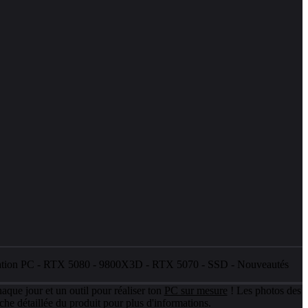
ation PC
-
RTX 5080
-
9800X3D
-
RTX 5070
-
SSD
-
Nouveautés
aque jour et un outil pour réaliser ton
PC sur mesure
! Les photos des
che détaillée du produit pour plus d'informations.