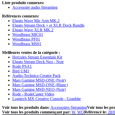
Liste produits connexes:
Accessoire audio Streaming
Références connexes:
Elgato Wave Mic Arm MK.2
Elgato Stream Deck + et XLR Dock Bundle
Elgato Wave XLR MK.2
Woodbrass MIC01
Woodbrass PF01
Woodbrass MS01
Meilleures ventes de la catégorie :
Hercules Stream Essentials Kit
Elgato Stream Deck Neo - Noir
Rode PSA1
Bird UM1
Audio-Technica Creator Pack
Mars Gaming MSD-ONE (Noir)
Mars Gaming MSD-ONE (Blanc)
Mars Gaming MSD-NEO (Noir)
Rode - RodeCaster Video
Logitech MX Creative Console - Graphite
Voir tous les produits dans:
Accessoires Streaming
Voir tous les pr
Voir tous les produits commençant par:
W
WO
Référencé le:
28/