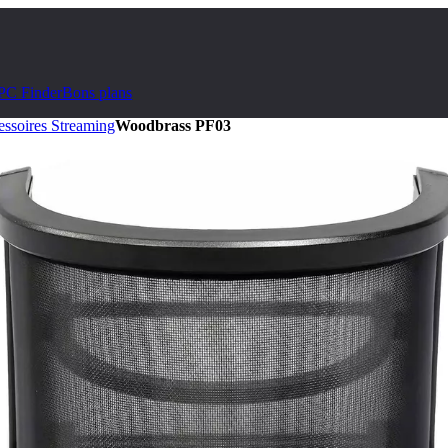
PC Finder
Bons plans
ssoires Streaming
Woodbrass PF03