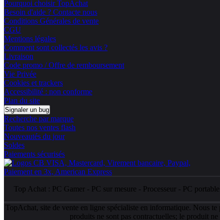
Pourquoi choisir TopAchat
Besoin d'aide ? Contacte nous
Conditions Générales de vente
CGU
Mentions légales
Comment sont collectés les avis ?
Livraison
Code promo / Offre de remboursement
Vie Privée
Cookies et trackers
Accessibilité : non conforme
Plan du site
Signaler un bug
Recherche par marque
Toutes nos ventes flash
Nouveautés du jour
Soldes
Paiements sécurisés
Top Achat :
PC Gamer
-
PC sur mesure
-
Processeur
-
PC portabl
TopAchat, site de vente en ligne spécialiste en informatique. Nous te
produits ne sont pas contractuelles; le produit n