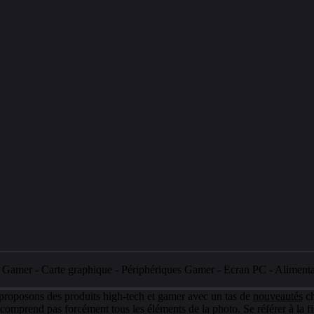
e Gamer
-
Carte graphique
-
Périphériques Gamer
-
Ecran PC
-
Aliment
 proposons des produits high-tech et gamer avec un tas de
nouveautés
ch
e comprend pas forcément tous les éléments de la photo. Se référer à la fi