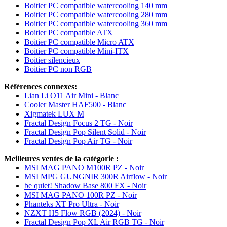
Boitier PC compatible watercooling 140 mm
Boitier PC compatible watercooling 280 mm
Boitier PC compatible watercooling 360 mm
Boitier PC compatible ATX
Boitier PC compatible Micro ATX
Boitier PC compatible Mini-ITX
Boitier silencieux
Boitier PC non RGB
Références connexes:
Lian Li O11 Air Mini - Blanc
Cooler Master HAF500 - Blanc
Xigmatek LUX M
Fractal Design Focus 2 TG - Noir
Fractal Design Pop Silent Solid - Noir
Fractal Design Pop Air TG - Noir
Meilleures ventes de la catégorie :
MSI MAG PANO M100R PZ - Noir
MSI MPG GUNGNIR 300R Airflow - Noir
be quiet! Shadow Base 800 FX - Noir
MSI MAG PANO 100R PZ - Noir
Phanteks XT Pro Ultra - Noir
NZXT H5 Flow RGB (2024) - Noir
Fractal Design Pop XL Air RGB TG - Noir