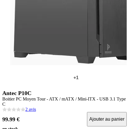
+1
Antec P10C
Boitier PC Moyen Tour - ATX / mATX / Mini-ITX - USB 3.1 Type
C
2 avis
99.99 €
Ajouter au panier
en stock