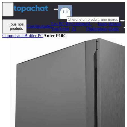
Aller au contenu
Les PC By
Configo
PC
Bons
Besoin
Tous nos
Configomatic
produits
TopAchat
Ai
Finder
plans
d'aide
Composants
Boitier PC
Antec P10C