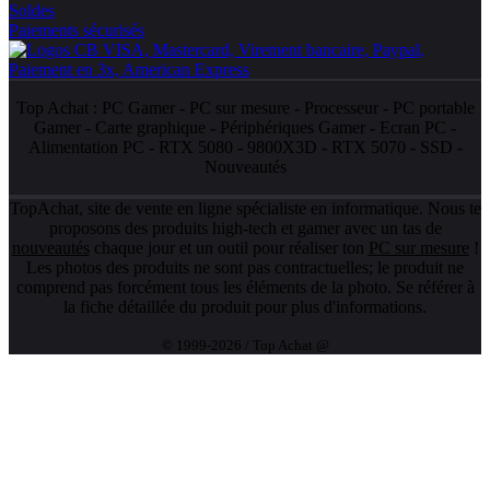
Soldes
Paiements sécurisés
Top Achat :
PC Gamer
-
PC sur mesure
-
Processeur
-
PC portable
Gamer
-
Carte graphique
-
Périphériques Gamer
-
Ecran PC
-
Alimentation PC
-
RTX 5080
-
9800X3D
-
RTX 5070
-
SSD
-
Nouveautés
TopAchat, site de vente en ligne spécialiste en informatique. Nous te
proposons des produits high-tech et gamer avec un tas de
nouveautés
chaque jour et un outil pour réaliser ton
PC sur mesure
!
Les photos des produits ne sont pas contractuelles; le produit ne
comprend pas forcément tous les éléments de la photo. Se référer à
la fiche détaillée du produit pour plus d'informations.
© 1999-2026 / Top Achat @