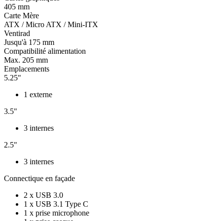
405 mm
Carte Mère
ATX / Micro ATX / Mini-ITX
Ventirad
Jusqu'à 175 mm
Compatibilité alimentation
Max. 205 mm
Emplacements
5.25"
1 externe
3.5"
3 internes
2.5"
3 internes
Connectique en façade
2 x USB 3.0
1 x USB 3.1 Type C
1 x prise microphone