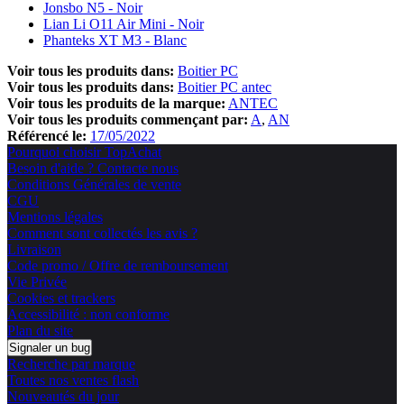
Jonsbo N5 - Noir
Lian Li O11 Air Mini - Noir
Phanteks XT M3 - Blanc
Voir tous les produits dans:
Boitier PC
Voir tous les produits dans:
Boitier PC antec
Voir tous les produits de la marque:
ANTEC
Voir tous les produits commençant par:
A
AN
Référencé le:
17/05/2022
Pourquoi choisir TopAchat
Besoin d'aide ? Contacte nous
Conditions Générales de vente
CGU
Mentions légales
Comment sont collectés les avis ?
Livraison
Code promo / Offre de remboursement
Vie Privée
Cookies et trackers
Accessibilité : non conforme
Plan du site
Signaler un bug
Recherche par marque
Toutes nos ventes flash
Nouveautés du jour