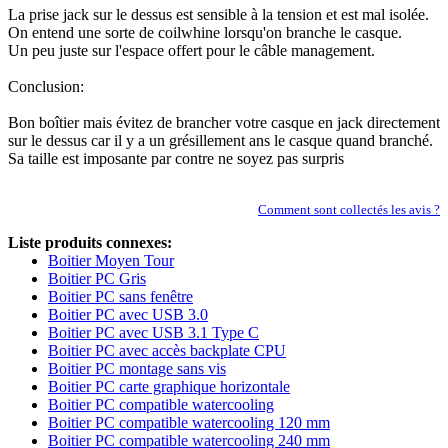
La prise jack sur le dessus est sensible à la tension et est mal isolée.
On entend une sorte de coilwhine lorsqu'on branche le casque.
Un peu juste sur l'espace offert pour le câble management.
Conclusion:
Bon boîtier mais évitez de brancher votre casque en jack directement
sur le dessus car il y a un grésillement ans le casque quand branché.
Sa taille est imposante par contre ne soyez pas surpris
Comment sont collectés les avis ?
Liste produits connexes:
Boitier Moyen Tour
Boitier PC Gris
Boitier PC sans fenêtre
Boitier PC avec USB 3.0
Boitier PC avec USB 3.1 Type C
Boitier PC avec accès backplate CPU
Boitier PC montage sans vis
Boitier PC carte graphique horizontale
Boitier PC compatible watercooling
Boitier PC compatible watercooling 120 mm
Boitier PC compatible watercooling 240 mm