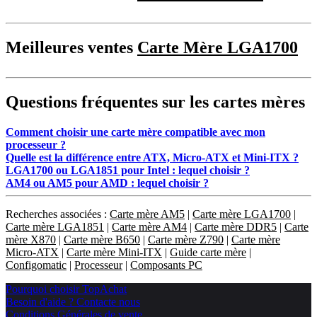
Meilleures ventes
Carte Mère LGA1700
Questions fréquentes sur les cartes mères
Comment choisir une carte mère compatible avec mon
processeur ?
Quelle est la différence entre ATX, Micro-ATX et Mini-ITX ?
LGA1700 ou LGA1851 pour Intel : lequel choisir ?
AM4 ou AM5 pour AMD : lequel choisir ?
Recherches associées :
Carte mère AM5
|
Carte mère LGA1700
|
Carte mère LGA1851
|
Carte mère AM4
|
Carte mère DDR5
|
Carte
mère X870
|
Carte mère B650
|
Carte mère Z790
|
Carte mère
Micro-ATX
|
Carte mère Mini-ITX
|
Guide carte mère
|
Configomatic
|
Processeur
|
Composants PC
Pourquoi choisir TopAchat
Besoin d'aide ? Contacte nous
Conditions Générales de vente