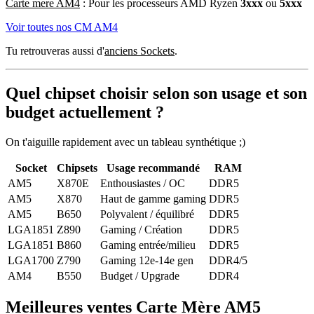
Carte mere AM4
: Pour les processeurs AMD Ryzen
3xxx
ou
5xxx
Voir toutes nos CM AM4
Tu retrouveras aussi d'
anciens Sockets
.
Quel chipset choisir selon son usage et son
budget actuellement ?
On t'aiguille rapidement avec un tableau synthétique ;)
Socket
Chipsets
Usage recommandé
RAM
AM5
X870E
Enthousiastes / OC
DDR5
AM5
X870
Haut de gamme gaming
DDR5
AM5
B650
Polyvalent / équilibré
DDR5
LGA1851
Z890
Gaming / Création
DDR5
LGA1851
B860
Gaming entrée/milieu
DDR5
LGA1700
Z790
Gaming 12e-14e gen
DDR4/5
AM4
B550
Budget / Upgrade
DDR4
Meilleures ventes
Carte Mère AM5