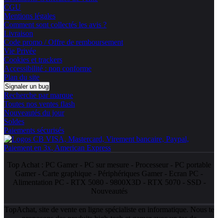
CGU
Mentions légales
Comment sont collectés les avis ?
Livraison
Code promo / Offre de remboursement
Vie Privée
Cookies et trackers
Accessibilité : non conforme
Plan du site
Signaler un bug
Recherche par marque
Toutes nos ventes flash
Nouveautés du jour
Soldes
Paiements sécurisés
Top Achat :
PC Gamer
-
PC sur mesure
-
Processeur
-
PC portable
Gamer
-
Carte graphique
-
Périphériques Gamer
-
Ecran PC
-
Alimentation PC
-
RTX 5080
-
9800X3D
-
RTX 5070
-
SSD
-
Nouveautés
TopAchat, site de vente en ligne spécialiste en informatique. Nous te