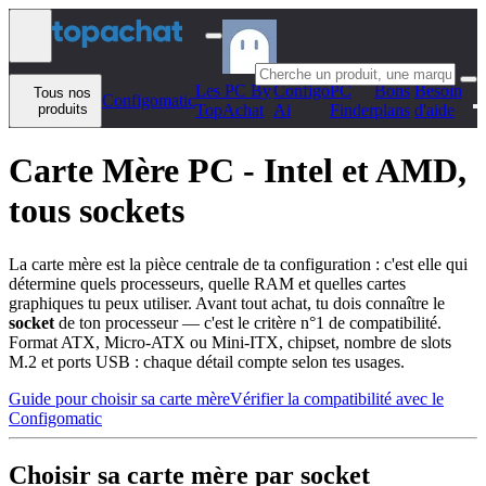
Aller au contenu
Les PC By
Configo
PC
Bons
Besoin
Tous nos
Configomatic
produits
TopAchat
Ai
Finder
plans
d'aide
Carte Mère PC - Intel et AMD,
tous sockets
La carte mère est la pièce centrale de ta configuration : c'est elle qui
détermine quels processeurs, quelle RAM et quelles cartes
graphiques tu peux utiliser. Avant tout achat, tu dois connaître le
socket
de ton processeur — c'est le critère n°1 de compatibilité.
Format ATX, Micro-ATX ou Mini-ITX, chipset, nombre de slots
M.2 et ports USB : chaque détail compte selon tes usages.
Guide pour choisir sa carte mère
Vérifier la compatibilité avec le
Configomatic
Choisir sa carte mère par socket