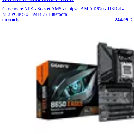
Carte mère ATX - Socket AM5 - Chipset AMD X870 - USB 4 -
M.2 PCIe 5.0 - WiFi 7 / Bluetooth
en stock
244.99 €