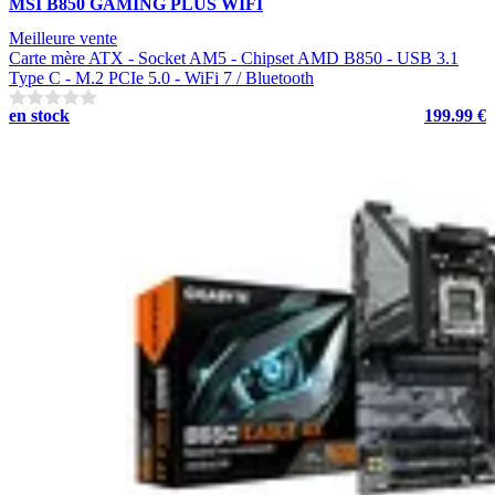
MSI B850 GAMING PLUS WIFI
Meilleure vente
Carte mère ATX - Socket AM5 - Chipset AMD B850 - USB 3.1
Type C - M.2 PCIe 5.0 - WiFi 7 / Bluetooth
en stock
199.99 €