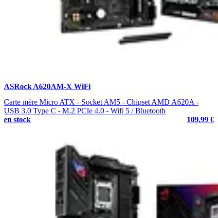
ASRock A620AM-X WiFi
Carte mère Micro ATX - Socket AM5 - Chipset AMD A620A -
USB 3.0 Type C - M.2 PCIe 4.0 - Wifi 5 / Bluetooth
en stock
109.99 €