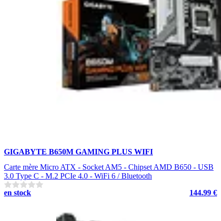
GIGABYTE B650M GAMING PLUS WIFI
Carte mère Micro ATX - Socket AM5 - Chipset AMD B650 - USB
3.0 Type C - M.2 PCIe 4.0 - WiFi 6 / Bluetooth
en stock
144.99 €