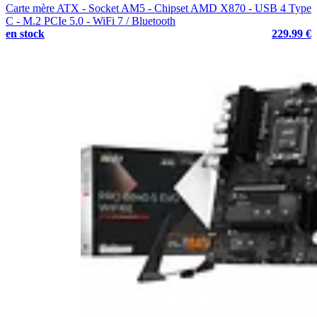
Carte mère ATX - Socket AM5 - Chipset AMD X870 - USB 4 Type
C - M.2 PCIe 5.0 - WiFi 7 / Bluetooth
en stock
229.99 €