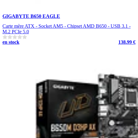
GIGABYTE B650 EAGLE
Carte mère ATX - Socket AM5 - Chipset AMD B650 - USB 3.1 -
M.2 PCIe 5.0
en stock
138.99 €