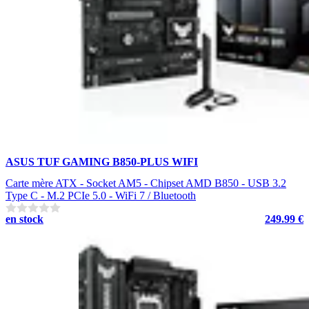
ASUS TUF GAMING B850-PLUS WIFI
Carte mère ATX - Socket AM5 - Chipset AMD B850 - USB 3.2
Type C - M.2 PCIe 5.0 - WiFi 7 / Bluetooth
en stock
249.99 €