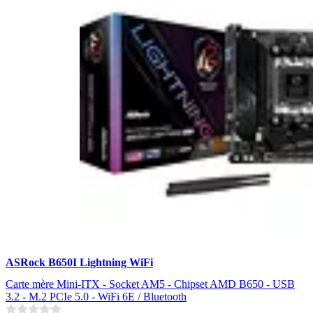
ASRock B650I Lightning WiFi
Carte mère Mini-ITX - Socket AM5 - Chipset AMD B650 - USB
3.2 - M.2 PCIe 5.0 - WiFi 6E / Bluetooth