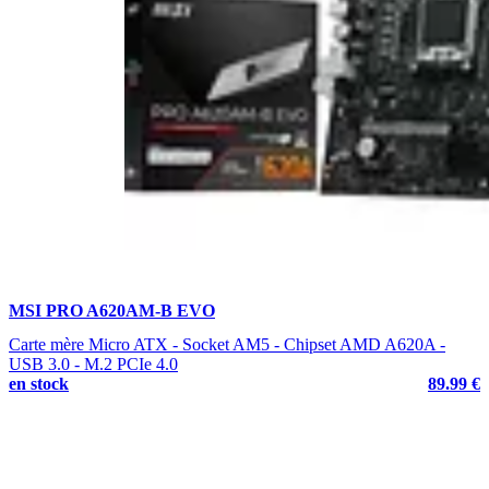
MSI PRO A620AM-B EVO
Carte mère Micro ATX - Socket AM5 - Chipset AMD A620A -
USB 3.0 - M.2 PCIe 4.0
en stock
89.99 €