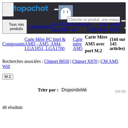
Aller au contenu
Les PC By
Configo
PC
Bons
Besoin
Tous nos
Configomatic
produits
TopAchat
Ai
Finder
plans
d'aide
Carte Mère
Carte Mère PC Intel &
Carte
(144 sur
Composants
AMD - AM5, AM4,
mère
AM5 avec
145
LGA1851, LGA1700
AM5
articles)
port M.2
Recherches associées :
Chipset B650
|
Chipset X870
|
CM AM5
Wifi
M.2
Trier par :
Disponibilité
46 résultats