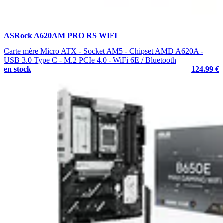
ASRock A620AM PRO RS WIFI
Carte mère Micro ATX - Socket AM5 - Chipset AMD A620A -
USB 3.0 Type C - M.2 PCIe 4.0 - WiFi 6E / Bluetooth
en stock
124.99 €