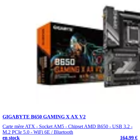
GIGABYTE B650 GAMING X AX V2
Carte mère ATX - Socket AM5 - Chipset AMD B650 - USB 3.2 -
M.2 PCIe 5.0 - WiFi 6E / Bluetooth
en stock
164.99 €