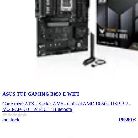
ASUS TUF GAMING B850-E WIFI
Carte mère ATX - Socket AM5 - Chipset AMD B850 - USB 3.2 -
M.2 PCIe 5.0 - WiFi 6E / Bluetooth
en stock
199.99 €