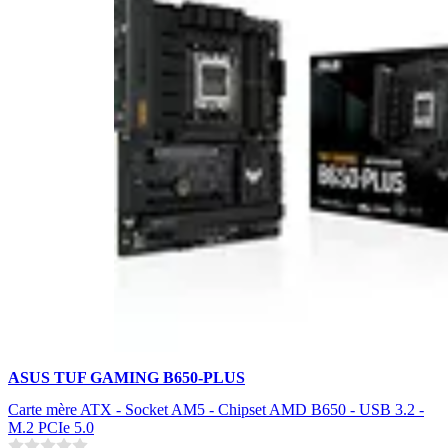
ASUS TUF GAMING B650-PLUS
Carte mère ATX - Socket AM5 - Chipset AMD B650 - USB 3.2 -
M.2 PCIe 5.0