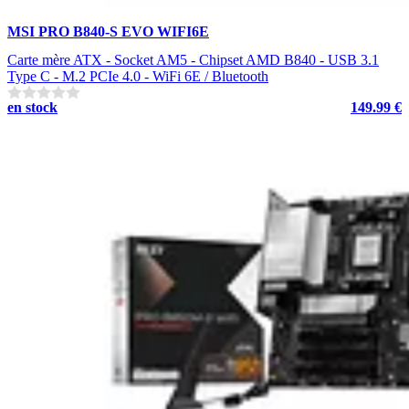
MSI PRO B840-S EVO WIFI6E
Carte mère ATX - Socket AM5 - Chipset AMD B840 - USB 3.1
Type C - M.2 PCIe 4.0 - WiFi 6E / Bluetooth
en stock
149.99 €