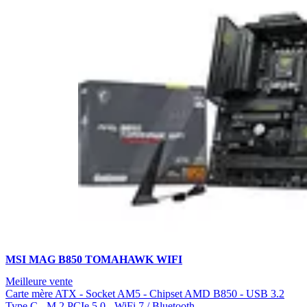
MSI MAG B850 TOMAHAWK WIFI
Meilleure vente
Carte mère ATX - Socket AM5 - Chipset AMD B850 - USB 3.2
Type C - M.2 PCIe 5.0 - WiFi 7 / Bluetooth