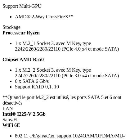
Support Multi-GPU
AMD® 2-Way CrossFireX™
Stockage
Processeur Ryzen
1 x M.2_1 Socket 3, avec M Key, type
2242/2260/2280/22110 (PCIe 4.0 x4 et mode SATA)
Chipset AMD B550
1 x M.2_2 Socket 3, avec M Key, type
2242/2260/2280/22110 (PCIe 3.0 x4 et mode SATA)
6 x SATA 6 Gb/s
Support RAID 0,1, 10
**Quand le port M.2_2 est utilisé, les ports SATA 5 et 6 sont
désactivés
LAN
Intel® I225-V 2.5Gb
Sans-Fil
WiFi 6E
802.11 a/b/g/n/ac/ax, support 1024QAM/OFDMA/MU-