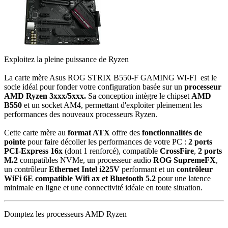
Exploitez la pleine puissance de Ryzen
La carte mère Asus ROG STRIX B550-F GAMING WI-FI est le
socle idéal pour fonder votre configuration basée sur un
processeur
AMD
Ryzen 3xxx/5xxx.
Sa conception intègre le chipset
AMD
B550
et un socket AM4, permettant d'exploiter pleinement les
performances des nouveaux processeurs Ryzen.
Cette carte mère au
format ATX
offre des
fonctionnalités de
pointe
pour faire décoller les performances de votre PC :
2 ports
PCI-Express 16x
(dont 1 renforcé), compatible
CrossFire
,
2 ports
M.2
compatibles NVMe, un processeur audio
ROG SupremeFX
,
un contrôleur
Ethernet Intel i225V
performant et un
contrôleur
WiFi 6E compatible Wifi ax et Bluetooth 5.2
pour une latence
minimale en ligne et une connectivité idéale en toute situation.
Domptez les processeurs AMD Ryzen