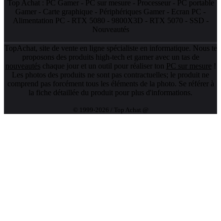
Top Achat :
PC Gamer
-
PC sur mesure
-
Processeur
-
PC portable
Gamer
-
Carte graphique
-
Périphériques Gamer
-
Ecran PC
-
Alimentation PC
-
RTX 5080
-
9800X3D
-
RTX 5070
-
SSD
-
Nouveautés
TopAchat, site de vente en ligne spécialiste en informatique. Nous te
proposons des produits high-tech et gamer avec un tas de
nouveautés
chaque jour et un outil pour réaliser ton
PC sur mesure
!
Les photos des produits ne sont pas contractuelles; le produit ne
comprend pas forcément tous les éléments de la photo. Se référer à
la fiche détaillée du produit pour plus d'informations.
© 1999-2026 / Top Achat @