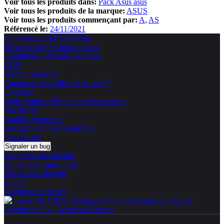
Voir tous les produits dans:
Pack Asus asus
Voir tous les produits de la marque:
ASUS
Voir tous les produits commençant par:
A
AS
Référencé le:
24/11/2021
Pourquoi choisir TopAchat
Besoin d'aide ? Contacte nous
Conditions Générales de vente
CGU
Mentions légales
Comment sont collectés les avis ?
Livraison
Code promo / Offre de remboursement
Vie Privée
Cookies et trackers
Accessibilité : non conforme
Plan du site
Signaler un bug
Recherche par marque
Toutes nos ventes flash
Nouveautés du jour
Soldes
Paiements sécurisés