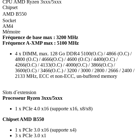
CPU AMD Ryzen 3xxx/5xxx
Chipset
AMD B550
Socket
AM4
Mémoire
Fréquence de base max : 3200 MHz
Fréquence A-XMP max : 5100 MHz
4 x DIMM, max. 128 Go DDR4 5100(O.C) / 4866 (O.C) /
4800 (O.C) / 4666(O.C) / 4600 (O.C) / 4400(O.C) /
4266(O.C) / 4133(O.C) / 4000(O.C) / 3866(O.C) /
3600(O.C) / 3466(O.C.) / 3200 / 3000 / 2800 / 2666 / 2400 /
2133 MHz, ECC et non-ECC, un-buffered memory
Slots d´extension
Processeur Ryzen 3xxx/5xxx
1 x PCIe 4.0 x16 (supporte x16, x8/x8)
Chipset AMD B550
1 x PCIe 3.0 x16 (supporte x4)
3 x PCIe 3.0 x1