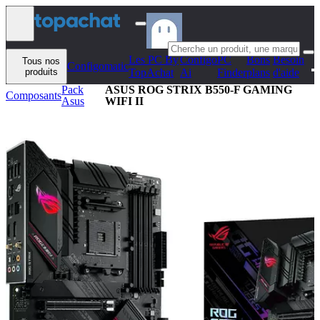
Aller au contenu
Les PC By
Configo
PC
Bons
Besoin
Tous nos
Configomatic
produits
TopAchat
Ai
Finder
plans
d'aide
Pack
ASUS ROG STRIX B550-F GAMING
Composants
Asus
WIFI II