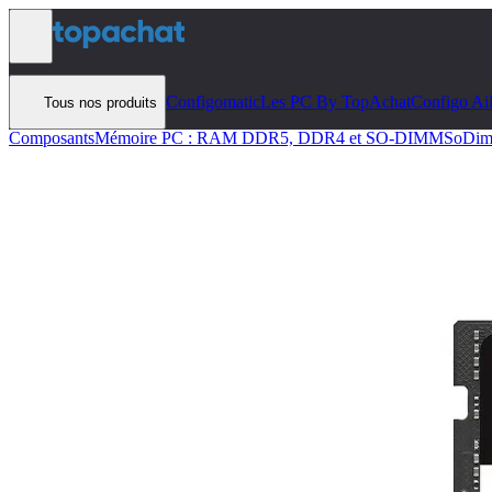
Aller au contenu
Configomatic
Les PC By TopAchat
Configo Ai
Tous nos produits
Composants
Mémoire PC : RAM DDR5, DDR4 et SO-DIMM
SoDi