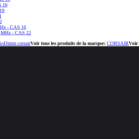
S 16
19
1
2
MHz - CAS 16
 MHz - CAS 22
SoDimm corsair
Voir tous les produits de la marque:
CORSAIR
Voir