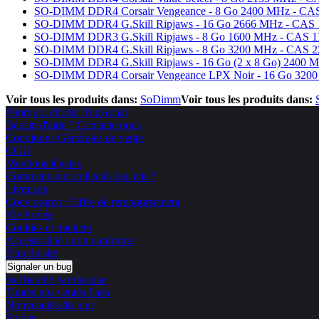
SO-DIMM DDR4 Corsair Vengeance - 8 Go 2400 MHz - CA
SO-DIMM DDR4 G.Skill Ripjaws - 16 Go 2666 MHz - CAS 
SO-DIMM DDR3 G.Skill Ripjaws - 8 Go 1600 MHz - CAS 1
SO-DIMM DDR4 G.Skill Ripjaws - 8 Go 3200 MHz - CAS 2
SO-DIMM DDR4 G.Skill Ripjaws - 16 Go (2 x 8 Go) 2400 
SO-DIMM DDR4 Corsair Vengeance LPX Noir - 16 Go 3200
Voir tous les produits dans:
SoDimm
Voir tous les produits dans:
Pourquoi choisir TopAchat
Besoin d'aide ? Contacte nous
Conditions Générales de vente
CGU
Mentions légales
Comment sont collectés les avis ?
Livraison
Code promo / Offre de remboursement
Vie Privée
Cookies et trackers
Accessibilité : non conforme
Plan du site
Signaler un bug
Recherche par marque
Toutes nos ventes flash
Nouveautés du jour
Soldes