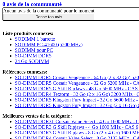
0 avis de la communauté
Aucun avis de la communauté pour le moment
Donne ton avis
Liste produits connexes:
SODIMM 1 barrette
SODIMM PC-41600 (5200 MHz)
SODIMM pour PC
SO-DIMM DDR5
24 Go SODIMM
Références connexes:
SO-DIMM DDR5 Corsair Vengeance - 64 Go (2 x 32 Go) 52
SO-DIMM DDR5 Corsair Vengeance - 32 Go 5200 MHz - C
SO-DIMM DDR5 G.Skill RipJaws - 48 Go 5600 MHz - CAS
SO-DIMM DDR4 Textorm - 32 Go (2 x 16 Go) 3200 MHz - 
SO-DIMM DDR5 Kingston Fury Impact - 32 Go 5600 MHz -
SO-DIMM DDR5 Kingston Fury Impact - 32 Go (2 x 16 Go)
Meilleures ventes de la catégorie :
SO-DIMM DDR3L Corsair Value Select - 4 Go 1600 MHz - 
SO-DIMM DDR3 G.Skill Ripjaws - 4 Go 1600 MHz - CAS 9
SO-DIMM DDR3 G.Skill Ripjaws - 8 Go (2 x 4 Go) 1600 M
SO-DIMM DDR4 Corsair Value Select - 8 Go 2133 MHz - C