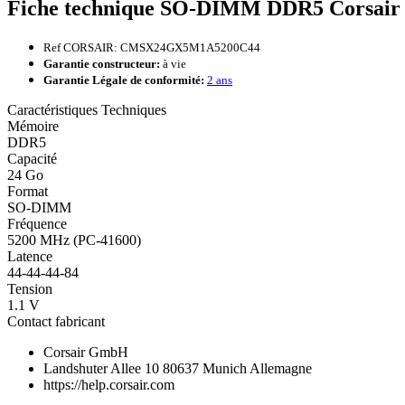
Fiche technique SO-DIMM DDR5 Corsair 
Ref CORSAIR: CMSX24GX5M1A5200C44
Garantie constructeur:
à vie
Garantie Légale de conformité:
2 ans
Caractéristiques Techniques
Mémoire
DDR5
Capacité
24 Go
Format
SO-DIMM
Fréquence
5200 MHz (PC-41600)
Latence
44-44-44-84
Tension
1.1 V
Contact fabricant
Corsair GmbH
Landshuter Allee 10 80637 Munich Allemagne
https://help.corsair.com