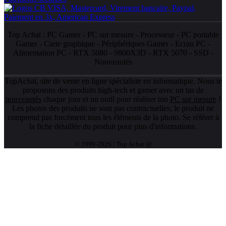
Top Achat :
PC Gamer
-
PC sur mesure
-
Processeur
-
PC portable
Gamer
-
Carte graphique
-
Périphériques Gamer
-
Ecran PC
-
Alimentation PC
-
RTX 5080
-
9800X3D
-
RTX 5070
-
SSD
-
Nouveautés
TopAchat, site de vente en ligne spécialiste en informatique. Nous te
proposons des produits high-tech et gamer avec un tas de
nouveautés
chaque jour et un outil pour réaliser ton
PC sur mesure
!
Les photos des produits ne sont pas contractuelles; le produit ne
comprend pas forcément tous les éléments de la photo. Se référer à
la fiche détaillée du produit pour plus d'informations.
© 1999-2026 / Top Achat @