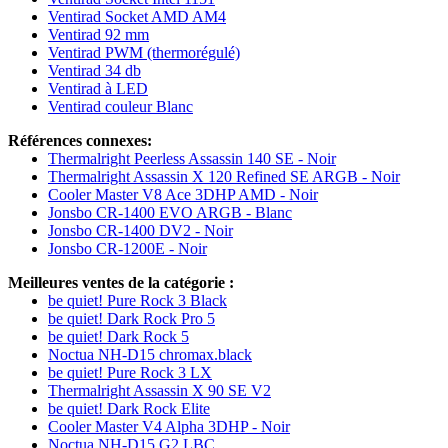
Ventirad Socket AMD AM4
Ventirad 92 mm
Ventirad PWM (thermorégulé)
Ventirad 34 db
Ventirad à LED
Ventirad couleur Blanc
Références connexes:
Thermalright Peerless Assassin 140 SE - Noir
Thermalright Assassin X 120 Refined SE ARGB - Noir
Cooler Master V8 Ace 3DHP AMD - Noir
Jonsbo CR-1400 EVO ARGB - Blanc
Jonsbo CR-1400 DV2 - Noir
Jonsbo CR-1200E - Noir
Meilleures ventes de la catégorie :
be quiet! Pure Rock 3 Black
be quiet! Dark Rock Pro 5
be quiet! Dark Rock 5
Noctua NH-D15 chromax.black
be quiet! Pure Rock 3 LX
Thermalright Assassin X 90 SE V2
be quiet! Dark Rock Elite
Cooler Master V4 Alpha 3DHP - Noir
Noctua NH-D15 G2 LBC