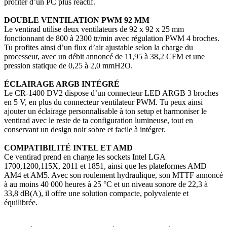
profiter d’un PC plus réactif.
DOUBLE VENTILATION PWM 92 MM
Le ventirad utilise deux ventilateurs de 92 x 92 x 25 mm
fonctionnant de 800 à 2300 tr/min avec régulation PWM 4 broches.
Tu profites ainsi d’un flux d’air ajustable selon la charge du
processeur, avec un débit annoncé de 11,95 à 38,2 CFM et une
pression statique de 0,25 à 2,0 mmH2O.
ÉCLAIRAGE ARGB INTÉGRÉ
Le CR-1400 DV2 dispose d’un connecteur LED ARGB 3 broches
en 5 V, en plus du connecteur ventilateur PWM. Tu peux ainsi
ajouter un éclairage personnalisable à ton setup et harmoniser le
ventirad avec le reste de ta configuration lumineuse, tout en
conservant un design noir sobre et facile à intégrer.
COMPATIBILITÉ INTEL ET AMD
Ce ventirad prend en charge les sockets Intel LGA
1700,1200,115X, 2011 et 1851, ainsi que les plateformes AMD
AM4 et AM5. Avec son roulement hydraulique, son MTTF annoncé
à au moins 40 000 heures à 25 °C et un niveau sonore de 22,3 à
33,8 dB(A), il offre une solution compacte, polyvalente et
équilibrée.