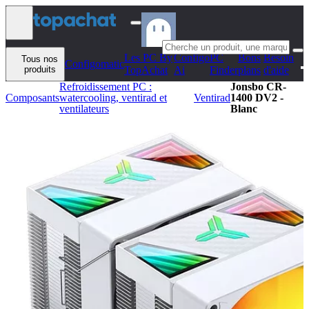
Aller au contenu
Les PC By
Configo
PC
Bons
Besoin
Tous nos
Configomatic
produits
TopAchat
Ai
Finder
plans
d'aide
Refroidissement PC :
Jonsbo CR-
Composants
watercooling, ventirad et
Ventirad
1400 DV2 -
ventilateurs
Blanc