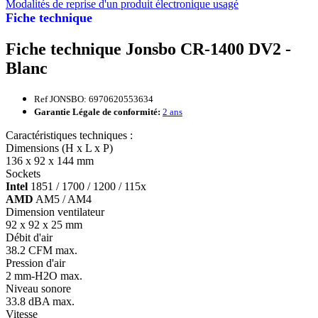
Modalités de reprise d'un produit électronique usagé
Fiche technique
Fiche technique Jonsbo CR-1400 DV2 -
Blanc
Ref JONSBO: 6970620553634
Garantie Légale de conformité:
2 ans
Caractéristiques techniques :
Dimensions (H x L x P)
136 x 92 x 144 mm
Sockets
Intel
1851 / 1700 / 1200 / 115x
AMD
AM5 / AM4
Dimension ventilateur
92 x 92 x 25 mm
Débit d'air
38.2 CFM max.
Pression d'air
2 mm-H2O max.
Niveau sonore
33.8 dBA max.
Vitesse