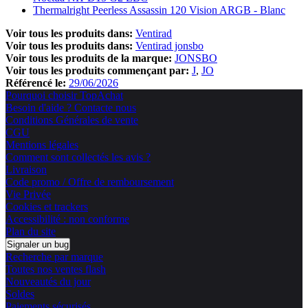
Thermalright Peerless Assassin 120 Vision ARGB - Blanc
Voir tous les produits dans:
Ventirad
Voir tous les produits dans:
Ventirad jonsbo
Voir tous les produits de la marque:
JONSBO
Voir tous les produits commençant par:
J
JO
Référencé le:
29/06/2026
Pourquoi choisir TopAchat
Besoin d'aide ? Contacte nous
Conditions Générales de vente
CGU
Mentions légales
Comment sont collectés les avis ?
Livraison
Code promo / Offre de remboursement
Vie Privée
Cookies et trackers
Accessibilité : non conforme
Plan du site
Signaler un bug
Recherche par marque
Toutes nos ventes flash
Nouveautés du jour
Soldes
Paiements sécurisés