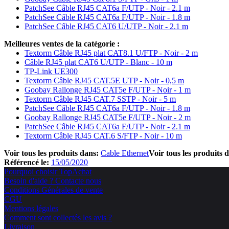
PatchSee Câble RJ45 CAT6a F/UTP - Noir - 2.1 m
PatchSee Câble RJ45 CAT6a F/UTP - Noir - 1.8 m
PatchSee Câble RJ45 CAT6 U/UTP - Noir - 2.1 m
Meilleures ventes de la catégorie :
Textorm Câble RJ45 plat CAT8.1 U/FTP - Noir - 2 m
Câble RJ45 plat CAT6 U/UTP - Blanc - 10 m
TP-Link UE300
Textorm Câble RJ45 CAT.5E UTP - Noir - 0,5 m
Goobay Rallonge RJ45 CAT5e F/UTP - Noir - 1 m
Textorm Câble RJ45 CAT.7 SSTP - Noir - 5 m
PatchSee Câble RJ45 CAT6a F/UTP - Noir - 1.8 m
Goobay Rallonge RJ45 CAT5e F/UTP - Noir - 2 m
PatchSee Câble RJ45 CAT6a F/UTP - Noir - 2.1 m
Textorm Câble RJ45 CAT.6 S/FTP - Noir - 10 m
Voir tous les produits dans:
Cable Ethernet
Voir tous les produits 
Référencé le:
15/05/2020
Pourquoi choisir TopAchat
Besoin d'aide ? Contacte nous
Conditions Générales de vente
CGU
Mentions légales
Comment sont collectés les avis ?
Livraison