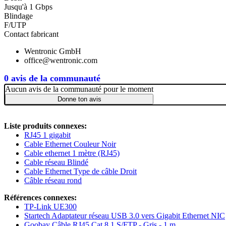
Jusqu'à 1 Gbps
Blindage
F/UTP
Contact fabricant
Wentronic GmbH
office@wentronic.com
0 avis de la communauté
Aucun avis de la communauté pour le moment
Donne ton avis
Liste produits connexes:
RJ45 1 gigabit
Cable Ethernet Couleur Noir
Cable ethernet 1 mètre (RJ45)
Cable réseau Blindé
Cable Ethernet Type de câble Droit
Câble réseau rond
Références connexes:
TP-Link UE300
Startech Adaptateur réseau USB 3.0 vers Gigabit Ethernet NIC
Goobay Câble RJ45 Cat 8.1 S/FTP - Gris - 1 m