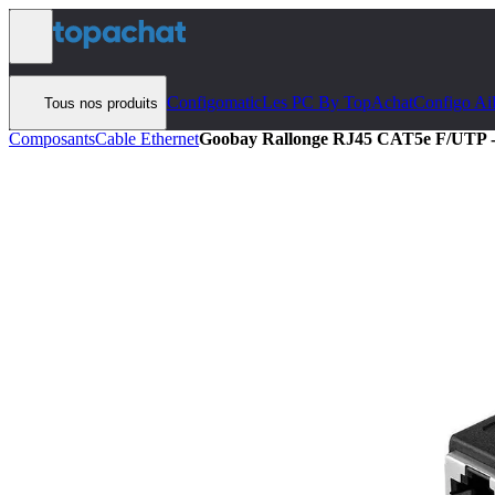
Aller au contenu
Configomatic
Les PC By TopAchat
Configo Ai
Tous nos produits
Composants
Cable Ethernet
Goobay Rallonge RJ45 CAT5e F/UTP - 