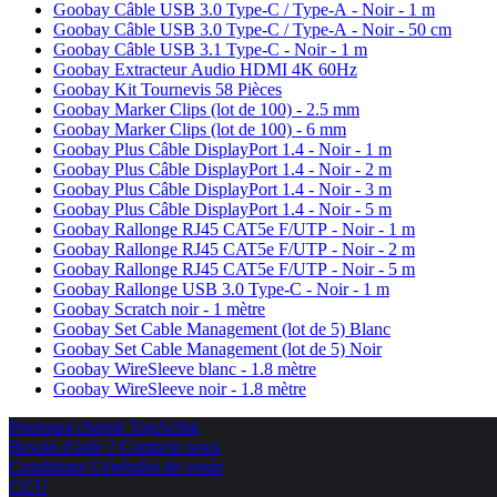
Goobay Câble USB 3.0 Type-C / Type-A - Noir - 1 m
Goobay Câble USB 3.0 Type-C / Type-A - Noir - 50 cm
Goobay Câble USB 3.1 Type-C - Noir - 1 m
Goobay Extracteur Audio HDMI 4K 60Hz
Goobay Kit Tournevis 58 Pièces
Goobay Marker Clips (lot de 100) - 2.5 mm
Goobay Marker Clips (lot de 100) - 6 mm
Goobay Plus Câble DisplayPort 1.4 - Noir - 1 m
Goobay Plus Câble DisplayPort 1.4 - Noir - 2 m
Goobay Plus Câble DisplayPort 1.4 - Noir - 3 m
Goobay Plus Câble DisplayPort 1.4 - Noir - 5 m
Goobay Rallonge RJ45 CAT5e F/UTP - Noir - 1 m
Goobay Rallonge RJ45 CAT5e F/UTP - Noir - 2 m
Goobay Rallonge RJ45 CAT5e F/UTP - Noir - 5 m
Goobay Rallonge USB 3.0 Type-C - Noir - 1 m
Goobay Scratch noir - 1 mètre
Goobay Set Cable Management (lot de 5) Blanc
Goobay Set Cable Management (lot de 5) Noir
Goobay WireSleeve blanc - 1.8 mètre
Goobay WireSleeve noir - 1.8 mètre
Pourquoi choisir TopAchat
Besoin d'aide ? Contacte nous
Conditions Générales de vente
CGU