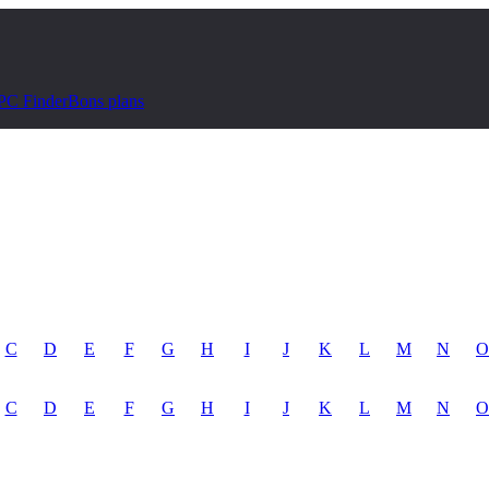
PC Finder
Bons plans
C
D
E
F
G
H
I
J
K
L
M
N
O
C
D
E
F
G
H
I
J
K
L
M
N
O