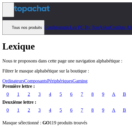
Aller au contenu
Configomatic
Les PC By TopAchat
Configo Ai
Tous nos produits
Lexique
Nous te proposons dans cette page une navigation alphabétique :
Filtrer le masque alphabétique sur la boutique :
Ordinateurs
Composants
Périphériques
Gaming
Première lettre :
0
1
2
3
4
5
6
7
8
9
A
B
Deuxième lettre :
0
1
2
3
4
5
6
7
8
9
A
B
Masque sélectionné :
GO
119 produits trouvés