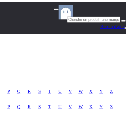
Besoin d'aide
P
Q
R
S
T
U
V
W
X
Y
Z
P
Q
R
S
T
U
V
W
X
Y
Z