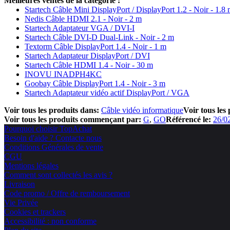
Meilleures ventes de la catégorie :
Startech Câble Mini DisplayPort / DisplayPort 1.2 - Noir - 1.8
Nedis Câble HDMI 2.1 - Noir - 2 m
Startech Adaptateur VGA / DVI-I
Startech Câble DVI-D Dual-Link - Noir - 2 m
Textorm Câble DisplayPort 1.4 - Noir - 1 m
Startech Adaptateur DisplayPort / DVI
Startech Câble HDMI 1.4 - Noir - 30 m
INOVU INADPH4KC
Goobay Câble DisplayPort 1.4 - Noir - 3 m
Startech Adaptateur vidéo actif DisplayPort / VGA
Voir tous les produits dans:
Câble vidéo informatique
Voir tous les
Voir tous les produits commençant par:
G
GO
Référencé le:
26/0
Pourquoi choisir TopAchat
Besoin d'aide ? Contacte nous
Conditions Générales de vente
CGU
Mentions légales
Comment sont collectés les avis ?
Livraison
Code promo / Offre de remboursement
Vie Privée
Cookies et trackers
Accessibilité : non conforme