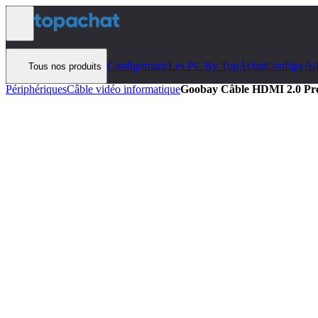
Aller au contenu
Configomatic
Les PC By TopAchat
Configo Ai
Tous nos produits
Périphériques
Câble vidéo informatique
Goobay Câble HDMI 2.0 Pre