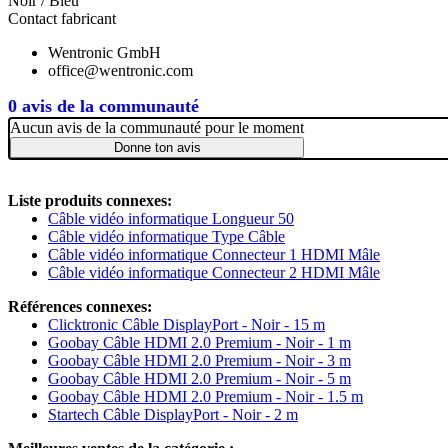
Noir / Bleu
Contact fabricant
Wentronic GmbH
office@wentronic.com
0 avis de la communauté
Aucun avis de la communauté pour le moment
Donne ton avis
Liste produits connexes:
Câble vidéo informatique Longueur 50
Câble vidéo informatique Type Câble
Câble vidéo informatique Connecteur 1 HDMI Mâle
Câble vidéo informatique Connecteur 2 HDMI Mâle
Références connexes:
Clicktronic Câble DisplayPort - Noir - 15 m
Goobay Câble HDMI 2.0 Premium - Noir - 1 m
Goobay Câble HDMI 2.0 Premium - Noir - 3 m
Goobay Câble HDMI 2.0 Premium - Noir - 5 m
Goobay Câble HDMI 2.0 Premium - Noir - 1.5 m
Startech Câble DisplayPort - Noir - 2 m