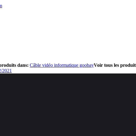
 m
 produits dans:
Câble vidéo informatique goobay
Voir tous les produi
2/2021