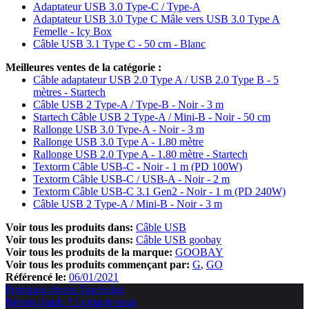
Adaptateur USB 3.0 Type-C / Type-A
Adaptateur USB 3.0 Type C Mâle vers USB 3.0 Type A
Femelle - Icy Box
Câble USB 3.1 Type C - 50 cm - Blanc
Meilleures ventes de la catégorie :
Câble adaptateur USB 2.0 Type A / USB 2.0 Type B - 5
mètres - Startech
Câble USB 2 Type-A / Type-B - Noir - 3 m
Startech Câble USB 2 Type-A / Mini-B - Noir - 50 cm
Rallonge USB 3.0 Type-A - Noir - 3 m
Rallonge USB 3.0 Type A - 1.80 mètre
Rallonge USB 2.0 Type A - 1.80 mètre - Startech
Textorm Câble USB-C - Noir - 1 m (PD 100W)
Textorm Câble USB-C / USB-A - Noir - 2 m
Textorm Câble USB-C 3.1 Gen2 - Noir - 1 m (PD 240W)
Câble USB 2 Type-A / Mini-B - Noir - 3 m
Voir tous les produits dans:
Câble USB
Voir tous les produits dans:
Câble USB goobay
Voir tous les produits de la marque:
GOOBAY
Voir tous les produits commençant par:
G
GO
Référencé le:
06/01/2021
Pourquoi choisir TopAchat
Besoin d'aide ? Contacte nous