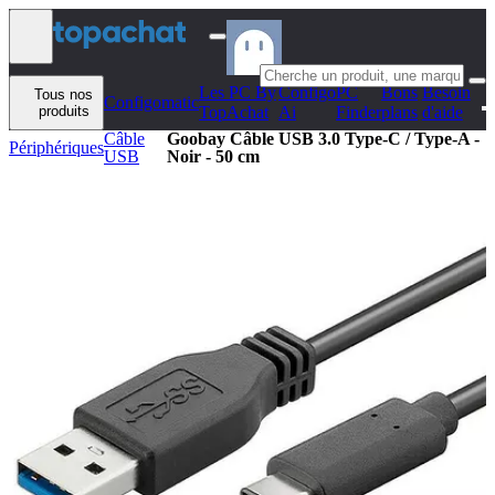
Aller au contenu
Les PC By
Configo
PC
Bons
Besoin
Tous nos
Configomatic
produits
TopAchat
Ai
Finder
plans
d'aide
Câble
Goobay Câble USB 3.0 Type-C / Type-A -
Périphériques
USB
Noir - 50 cm