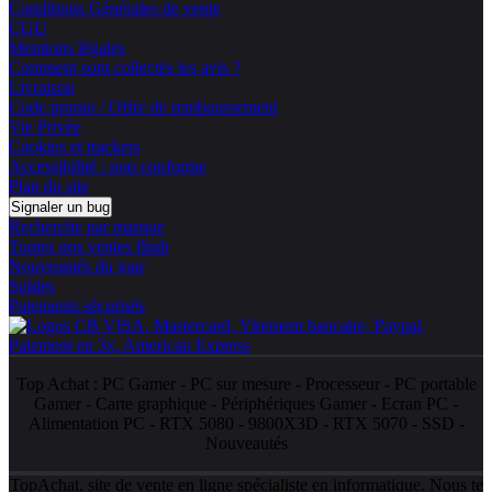
Conditions Générales de vente
CGU
Mentions légales
Comment sont collectés les avis ?
Livraison
Code promo / Offre de remboursement
Vie Privée
Cookies et trackers
Accessibilité : non conforme
Plan du site
Signaler un bug
Recherche par marque
Toutes nos ventes flash
Nouveautés du jour
Soldes
Paiements sécurisés
Top Achat :
PC Gamer
-
PC sur mesure
-
Processeur
-
PC portable
Gamer
-
Carte graphique
-
Périphériques Gamer
-
Ecran PC
-
Alimentation PC
-
RTX 5080
-
9800X3D
-
RTX 5070
-
SSD
-
Nouveautés
TopAchat, site de vente en ligne spécialiste en informatique. Nous te