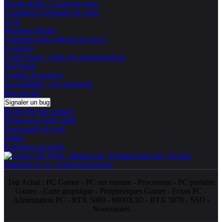
Besoin d'aide ? Contacte nous
Conditions Générales de vente
CGU
Mentions légales
Comment sont collectés les avis ?
Livraison
Code promo / Offre de remboursement
Vie Privée
Cookies et trackers
Accessibilité : non conforme
Plan du site
Signaler un bug
Recherche par marque
Toutes nos ventes flash
Nouveautés du jour
Soldes
Paiements sécurisés
Top Achat :
PC Gamer
-
PC sur mesure
-
Processeur
-
PC portable
Gamer
-
Carte graphique
-
Périphériques Gamer
-
Ecran PC
-
Alimentation PC
-
RTX 5080
-
9800X3D
-
RTX 5070
-
SSD
-
Nouveautés