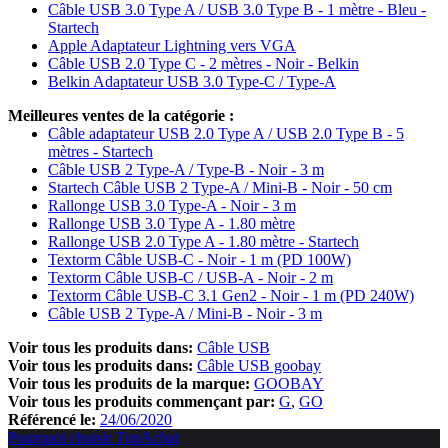
Câble USB 3.0 Type A / USB 3.0 Type B - 1 mètre - Bleu -
Startech
Apple Adaptateur Lightning vers VGA
Câble USB 2.0 Type C - 2 mètres - Noir - Belkin
Belkin Adaptateur USB 3.0 Type-C / Type-A
Meilleures ventes de la catégorie :
Câble adaptateur USB 2.0 Type A / USB 2.0 Type B - 5
mètres - Startech
Câble USB 2 Type-A / Type-B - Noir - 3 m
Startech Câble USB 2 Type-A / Mini-B - Noir - 50 cm
Rallonge USB 3.0 Type-A - Noir - 3 m
Rallonge USB 3.0 Type A - 1.80 mètre
Rallonge USB 2.0 Type A - 1.80 mètre - Startech
Textorm Câble USB-C - Noir - 1 m (PD 100W)
Textorm Câble USB-C / USB-A - Noir - 2 m
Textorm Câble USB-C 3.1 Gen2 - Noir - 1 m (PD 240W)
Câble USB 2 Type-A / Mini-B - Noir - 3 m
Voir tous les produits dans:
Câble USB
Voir tous les produits dans:
Câble USB goobay
Voir tous les produits de la marque:
GOOBAY
Voir tous les produits commençant par:
G
GO
Référencé le:
24/06/2020
Pourquoi choisir TopAchat