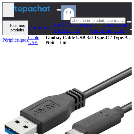
Aller au contenu
Les PC By
Configo
PC
Bons
Besoin
Tous nos
Configomatic
produits
TopAchat
Ai
Finder
plans
d'aide
Câble
Goobay Câble USB 3.0 Type-C / Type-A -
Périphériques
USB
Noir - 1 m