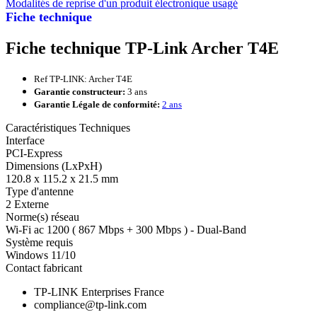
Modalités de reprise d'un produit électronique usagé
Fiche technique
Fiche technique TP-Link Archer T4E
Ref TP-LINK: Archer T4E
Garantie constructeur:
3 ans
Garantie Légale de conformité:
2 ans
Caractéristiques Techniques
Interface
PCI-Express
Dimensions (LxPxH)
120.8 x 115.2 x 21.5 mm
Type d'antenne
2 Externe
Norme(s) réseau
Wi-Fi ac 1200 ( 867 Mbps + 300 Mbps ) - Dual-Band
Système requis
Windows 11/10
Contact fabricant
TP-LINK Enterprises France
compliance@tp-link.com