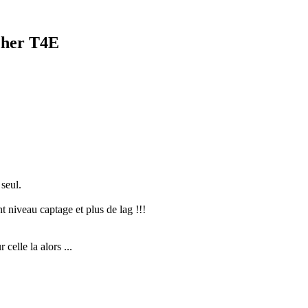
cher T4E
 seul.
ont niveau captage et plus de lag !!!
 celle la alors ...