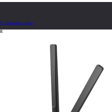
PC Finder
Bons plans
4E