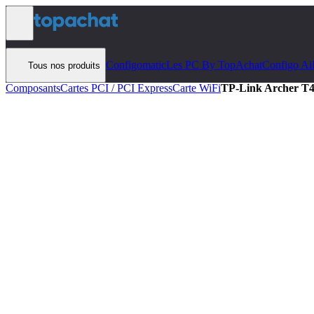
Aller au contenu
Configomatic
Les PC By TopAchat
Configo Ai
Tous nos produits
Composants
Cartes PCI / PCI Express
Carte WiFi
TP-Link Archer T