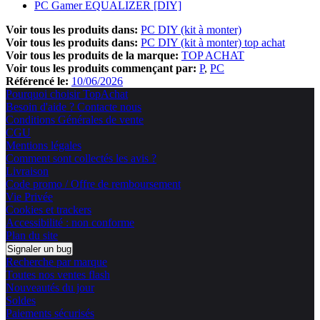
PC Gamer EQUALIZER [DIY]
Voir tous les produits dans:
PC DIY (kit à monter)
Voir tous les produits dans:
PC DIY (kit à monter) top achat
Voir tous les produits de la marque:
TOP ACHAT
Voir tous les produits commençant par:
P
PC
Référencé le:
10/06/2026
Pourquoi choisir TopAchat
Besoin d'aide ? Contacte nous
Conditions Générales de vente
CGU
Mentions légales
Comment sont collectés les avis ?
Livraison
Code promo / Offre de remboursement
Vie Privée
Cookies et trackers
Accessibilité : non conforme
Plan du site
Signaler un bug
Recherche par marque
Toutes nos ventes flash
Nouveautés du jour
Soldes
Paiements sécurisés