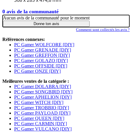
0 avis de la communauté
Aucun avis de la communauté pour le moment
Donne ton avis
Comment sont collectés les avis ?
Références connexes:
PC Gamer WOLFCORE [DIY]
PC Gamer GRENADE [DIY]
PC Gamer GREFFON [DIY]
PC Gamer GOLAZO [DIY]
PC Gamer OFFSIDE [DIY]
PC Gamer ONZE [DIY]
Meilleures ventes de la catégorie :
PC Gamer DOLABRA [DIY]
PC Gamer SONGBIRD [DIY]
PC Gamer APHELION [DIY]
PC Gamer WITCH [DIY]
PC Gamer TROBBIO [DIY]
PC Gamer PAYLOAD [DIY]
PC Gamer QUEEN [DIY]
PC Gamer CARMIN [DIY]
PC Gamer VULCANO [DIY]