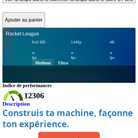
Ajouter au panier
Rocket League
Full HD
1440p
4K
-
-
-
fps
fps
fps
Medium
Ultra
Indice de performances
12306
Description
Construis ta machine, façonne
ton expérience.