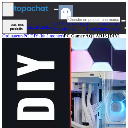
Aller au contenu
Les PC By
Configo
PC
Bons
Besoin
Tous nos
Configomatic
produits
TopAchat
Ai
Finder
plans
d'aide
Ordinateurs
PC DIY (kit à monter)
PC Gamer AQUARIS [DIY]