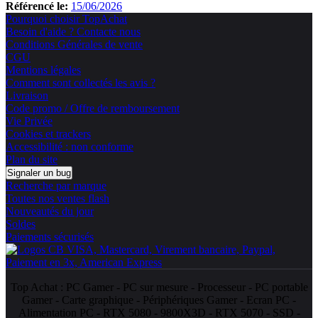
Référencé le:
15/06/2026
Pourquoi choisir TopAchat
Besoin d'aide ? Contacte nous
Conditions Générales de vente
CGU
Mentions légales
Comment sont collectés les avis ?
Livraison
Code promo / Offre de remboursement
Vie Privée
Cookies et trackers
Accessibilité : non conforme
Plan du site
Signaler un bug
Recherche par marque
Toutes nos ventes flash
Nouveautés du jour
Soldes
Paiements sécurisés
Top Achat :
PC Gamer
-
PC sur mesure
-
Processeur
-
PC portable
Gamer
-
Carte graphique
-
Périphériques Gamer
-
Ecran PC
-
Alimentation PC
-
RTX 5080
-
9800X3D
-
RTX 5070
-
SSD
-