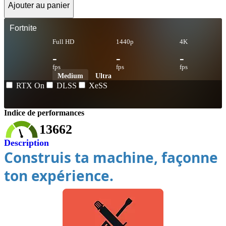
Ajouter au panier
Fortnite
Full HD
1440p
4K
-
-
-
fps
fps
fps
Medium
Ultra
RTX On
DLSS
XeSS
Indice de performances
13662
Description
Construis ta machine, façonne
ton expérience.