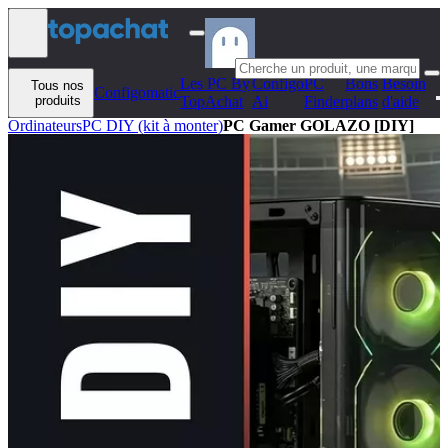
Aller au contenu
Les PC By
Configo
PC
Bons
Besoin
Tous nos
Configomatic
produits
TopAchat
Ai
Finder
plans
d'aide
Ordinateurs
PC DIY (kit à monter)
PC Gamer GOLAZO [DIY]