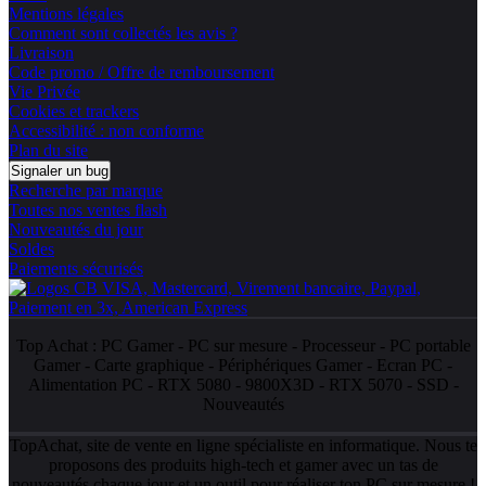
Mentions légales
Comment sont collectés les avis ?
Livraison
Code promo / Offre de remboursement
Vie Privée
Cookies et trackers
Accessibilité : non conforme
Plan du site
Signaler un bug
Recherche par marque
Toutes nos ventes flash
Nouveautés du jour
Soldes
Paiements sécurisés
Top Achat :
PC Gamer
-
PC sur mesure
-
Processeur
-
PC portable
Gamer
-
Carte graphique
-
Périphériques Gamer
-
Ecran PC
-
Alimentation PC
-
RTX 5080
-
9800X3D
-
RTX 5070
-
SSD
-
Nouveautés
TopAchat, site de vente en ligne spécialiste en informatique. Nous te
proposons des produits high-tech et gamer avec un tas de
nouveautés
chaque jour et un outil pour réaliser ton
PC sur mesure
!