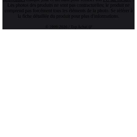
Les photos des produits ne sont pas contractuelles; le produit ne
comprend pas forcément tous les éléments de la photo. Se référer à
la fiche détaillée du produit pour plus d'informations.
© 1999-2026 / Top Achat @