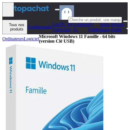
Aller au contenu
Les PC By
Configo
PC
Bons
Besoin
Tous nos
Configomatic
produits
TopAchat
Ai
Finder
plans
d'aide
Microsoft Windows 11 Famille - 64 bits
Ordinateurs
Logiciel
(version Clé USB)