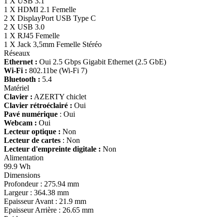
1 X USB 3.1
1 X HDMI 2.1 Femelle
2 X DisplayPort USB Type C
2 X USB 3.0
1 X RJ45 Femelle
1 X Jack 3,5mm Femelle Stéréo
Réseaux
Ethernet :
Oui 2.5 Gbps Gigabit Ethernet (2.5 GbE)
Wi-Fi :
802.11be (Wi-Fi 7)
Bluetooth :
5.4
Matériel
Clavier :
AZERTY chiclet
Clavier rétroéclairé :
Oui
Pavé numérique
: Oui
Webcam :
Oui
Lecteur optique :
Non
Lecteur de cartes
: Non
Lecteur d'empreinte digitale :
Non
Alimentation
99.9 Wh
Dimensions
Profondeur : 275.94 mm
Largeur : 364.38 mm
Epaisseur Avant : 21.9 mm
Epaisseur Arrière : 26.65 mm