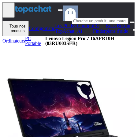
Aller au contenu
Les PC By
Configo
PC
Bons
Besoin
Tous nos
Configomatic
produits
TopAchat
Ai
Finder
plans
d'aide
PC
Lenovo Legion Pro 7 16AFR10H
Ordinateurs
Portable
(83RU003SFR)