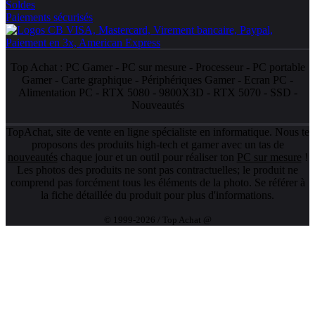
Soldes
Paiements sécurisés
Top Achat :
PC Gamer
-
PC sur mesure
-
Processeur
-
PC portable
Gamer
-
Carte graphique
-
Périphériques Gamer
-
Ecran PC
-
Alimentation PC
-
RTX 5080
-
9800X3D
-
RTX 5070
-
SSD
-
Nouveautés
TopAchat, site de vente en ligne spécialiste en informatique. Nous te
proposons des produits high-tech et gamer avec un tas de
nouveautés
chaque jour et un outil pour réaliser ton
PC sur mesure
!
Les photos des produits ne sont pas contractuelles; le produit ne
comprend pas forcément tous les éléments de la photo. Se référer à
la fiche détaillée du produit pour plus d'informations.
© 1999-2026 / Top Achat @