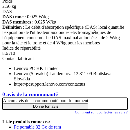
Poids
2.56 kg
DAS
DAS tronc
: 0.025 W/kg
DAS membres
: 0.025 W/kg
Définition
: Le débit d'absorption spécifique (DAS) local quantifie
l'exposition de l'utilisateur aux ondes électromagnétiques de
l'équipement concerné. Le DAS maximal autorisé est de 2 W/kg
pour la tête et le tronc et de 4 W/kg pour les membres
Indice de réparabilité
8.6 /10
Contact fabricant
Lenovo PC HK Limited
Lenovo (Slovakia) Landererova 12 811 09 Bratislava
Slovakia
https://pcsupport.lenovo.com/contactus
0 avis de la communauté
Aucun avis de la communauté pour le moment
Donne ton avis
Comment sont collectés les avis ?
Liste produits connexes:
Pc portable 32 Go de ram