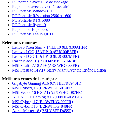
PC portable avec 1 To de stockage
Pc portable avec clavier rétroéclairé
PC Portable Windows 11
PC Portable Résolution 2560 x 1600
PC Portable RTX 5080
PC Portable Ryzen 9
Pc portable 16 pouces
PC Portable 1440p QHD
Références connexes:
Lenovo Yoga Slim 7 14ILL10 (83JX00AHFR)
Lenovo LOQ 15AHP10 (83JG00E3FR)
Lenovo LOQ 15AHP10 (83JG007MFR)
Razer Blade 16 (RZ09-05819FN9-R3F1)
MSI Stealth A18 AI+ (A3XWIG-033FR)
MSI Prestige 14 AI+ Starry Night Over the Rhône Edition
Meilleures ventes de la catégorie :
Gigabyte Gaming A16 (CVHI3FR894SH)
MSI Cyborg 15 (B2RWFKG-014FR)
MSI Vector 16 HX AI (A2XWHG-087FR)
ASUS TUF Gaming A16 (608UP-RV120)
MSI Cyborg 17 (B13WFKG-209FR)
MSI Cyborg 15 (B2RWFKG-848FR)
Aorus Master 18 (BZHC6FRD45SP)