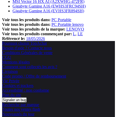
MSI Vector 16 HX AI (A2XWHG-472FR)
Gigabyte Gaming A16 (EWHS3FRC94SH)
Gigabyte Gaming A16 (EVHS3FR894SH)
Voir tous les produits dans:
PC Portable
Voir tous les produits dans:
PC Portable lenovo
Voir tous les produits de la marque:
LENOVO
Voir tous les produits commençant par:
L
LE
Référencé le:
18/05/2026
Pourquoi choisir TopAchat
Besoin d'aide ? Contacte nous
Conditions Générales de vente
CGU
Mentions légales
Comment sont collectés les avis ?
Livraison
Code promo / Offre de remboursement
Vie Privée
Cookies et trackers
Accessibilité : non conforme
Plan du site
Signaler un bug
Recherche par marque
Toutes nos ventes flash
Nouveautés du jour