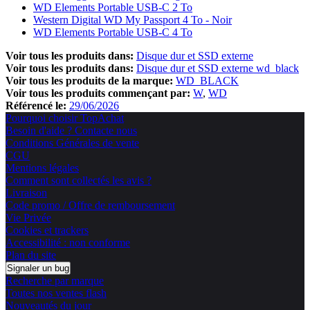
WD Elements Portable USB-C 2 To
Western Digital WD My Passport 4 To - Noir
WD Elements Portable USB-C 4 To
Voir tous les produits dans:
Disque dur et SSD externe
Voir tous les produits dans:
Disque dur et SSD externe wd_black
Voir tous les produits de la marque:
WD_BLACK
Voir tous les produits commençant par:
W
WD
Référencé le:
29/06/2026
Pourquoi choisir TopAchat
Besoin d'aide ? Contacte nous
Conditions Générales de vente
CGU
Mentions légales
Comment sont collectés les avis ?
Livraison
Code promo / Offre de remboursement
Vie Privée
Cookies et trackers
Accessibilité : non conforme
Plan du site
Signaler un bug
Recherche par marque
Toutes nos ventes flash
Nouveautés du jour