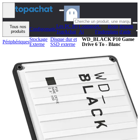
Aller au contenu
Les PC By
Configo
PC
Bons
Besoin
Tous nos
Configomatic
produits
TopAchat
Ai
Finder
plans
d'aide
Stockage
Disque dur et
WD_BLACK P10 Game
Périphériques
Externe
SSD externe
Drive 6 To - Blanc