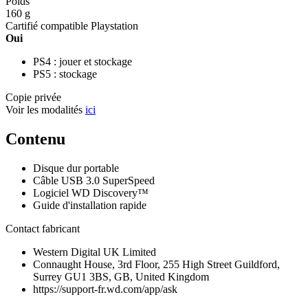
Poids
160 g
Cartifié compatible Playstation
Oui
PS4 : jouer et stockage
PS5 : stockage
Copie privée
Voir les modalités
ici
Contenu
Disque dur portable
Câble USB 3.0 SuperSpeed
Logiciel WD Discovery™
Guide d'installation rapide
Contact fabricant
Western Digital UK Limited
Connaught House, 3rd Floor, 255 High Street Guildford,
Surrey GU1 3BS, GB, United Kingdom
https://support-fr.wd.com/app/ask