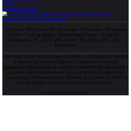
Soldes
Paiements sécurisés
Top Achat :
PC Gamer
-
PC sur mesure
-
Processeur
-
PC portable
Gamer
-
Carte graphique
-
Périphériques Gamer
-
Ecran PC
-
Alimentation PC
-
RTX 5080
-
9800X3D
-
RTX 5070
-
SSD
-
Nouveautés
TopAchat, site de vente en ligne spécialiste en informatique. Nous te
proposons des produits high-tech et gamer avec un tas de
nouveautés
chaque jour et un outil pour réaliser ton
PC sur mesure
!
Les photos des produits ne sont pas contractuelles; le produit ne
comprend pas forcément tous les éléments de la photo. Se référer à
la fiche détaillée du produit pour plus d'informations.
© 1999-2026 / Top Achat @