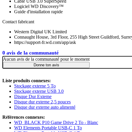
Câble USB 3.0 SuperSpeed
Logiciel WD Discovery™
Guide d'installation rapide
Contact fabricant
Western Digital UK Limited
Connaught House, 3rd Floor, 255 High Street Guildford, Su
https://support-fr.wd.com/app/ask
0 avis de la communauté
Aucun avis de la communauté pour le moment
Donne ton avis
Liste produits connexes:
Stockage externe 5 To
Stockage externe USB 3.0
Disque Dur Externe
Disque dur externe 2,5 pouces
Disque dur externe auto alimenté
Références connexes:
WD_BLACK P10 Game Drive 2 To - Blanc
WD Elements Portable USB-C 1 To