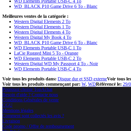
WD Elements Portable USB-C 4 To
WD_BLACK P10 Game Drive 6 To - Blanc
Meilleures ventes de la catégorie :
Western Digital Elements 2 To
Western Digital Elements 1 To
Western Digital Elements 4 To
Western Digital My Book 4 To
WD_BLACK P10 Game Drive 6 To - Blanc
WD Elements Portable USB-C 1 To
LaCie Rugged Mini 5 To - Orange
WD Elements Portable USB-C 2 To
Western Digital WD My Passport 4 To - Noir
WD Elements Portable USB-C 4 To
Voir tous les produits dans:
Disque dur et SSD externe
Voir tous le
Voir tous les produits commençant par:
W
WD
Référencé le:
29/
Pourquoi choisir TopAchat
Besoin d'aide ? Contacte nous
Conditions Générales de vente
CGU
Mentions légales
Comment sont collectés les avis ?
Livraison
Code promo / Offre de remboursement