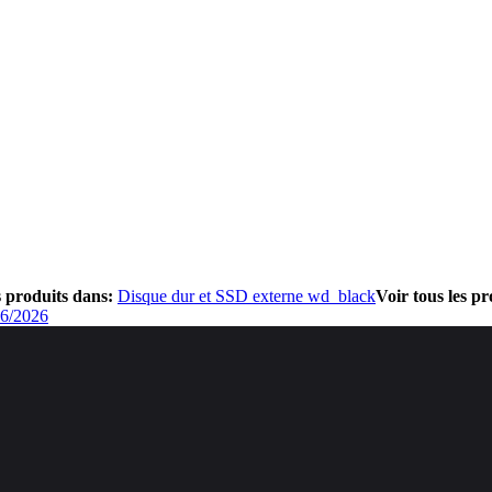
s produits dans:
Disque dur et SSD externe wd_black
Voir tous les p
06/2026