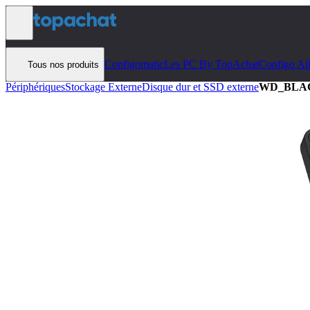
Aller au contenu
Configomatic
Les PC By TopAchat
Configo Ai
Tous nos produits
Périphériques
Stockage Externe
Disque dur et SSD externe
WD_BLACK 