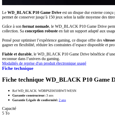
Le
WD_BLACK P10 Game Drive
est un disque dur externe conçu p
permet de conserver jusqu’à 150 jeux selon la taille moyenne des titres
Grâce à son
format nomade
, le WD_BLACK P10 Game Drive permet d’e
collection. Sa
conception robuste
en fait un support adapté aux usag
Pensé pour optimiser l’expérience gaming, ce disque offre des
vitess
gagner en flexibilité, réduire les contraintes d’espace disponible et prof
Fiable et durable
, le WD_BLACK P10 Game Drive bénéficie d’un
reconnue dans l’univers du gaming.
Modalités de reprise d'un produit électronique usagé
Fiche technique
Fiche technique WD_BLACK P10 Game Dri
Ref WD_BLACK: WDBPSZ0050BWT-WESN
Garantie constructeur:
3 ans
Garantie Légale de conformité:
2 ans
Capacité
5 To