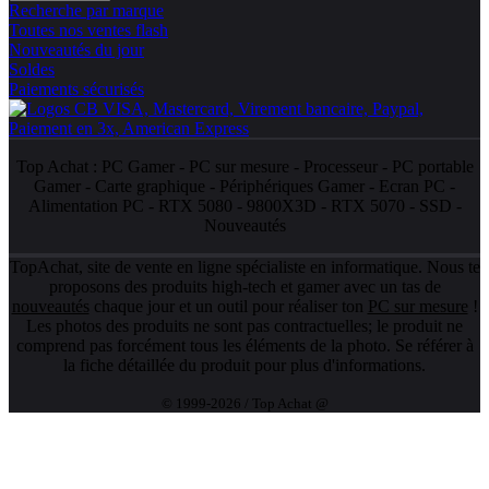
Recherche par marque
Toutes nos ventes flash
Nouveautés du jour
Soldes
Paiements sécurisés
Top Achat :
PC Gamer
-
PC sur mesure
-
Processeur
-
PC portable
Gamer
-
Carte graphique
-
Périphériques Gamer
-
Ecran PC
-
Alimentation PC
-
RTX 5080
-
9800X3D
-
RTX 5070
-
SSD
-
Nouveautés
TopAchat, site de vente en ligne spécialiste en informatique. Nous te
proposons des produits high-tech et gamer avec un tas de
nouveautés
chaque jour et un outil pour réaliser ton
PC sur mesure
!
Les photos des produits ne sont pas contractuelles; le produit ne
comprend pas forcément tous les éléments de la photo. Se référer à
la fiche détaillée du produit pour plus d'informations.
© 1999-2026 / Top Achat @