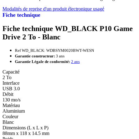
Modalités de reprise d'un produit électronique usagé
Fiche technique
Fiche technique WD_BLACK P10 Game
Drive 2 To - Blanc
Ref WD_BLACK: WDBSYM0020BWT-WESN
Garantie constructeur:
3 ans
Garantie Légale de conformité:
2 ans
Capacité
2 To
Interface
USB 3.0
Débit
130 mo/s
Matériau
Aluminium
Couleur
Blanc
Dimensions (L x L x P)
88mm x 118 x 14.5 mm
Poids