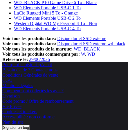
WD_BLACK P10 Game Drive 6 To - Blanc
WD Elements Portable USB-C 1 To
LaCie Rugged Mini 5 To - Orange
WD Elements Portable USB-C 2 To
Western Digital WD My Passport 4 To - Noir
WD Elements Portable USB-C 4 To
Voir tous les produits dans:
Disque dur et SSD externe
Voir tous les produits dans:
Disque dur et SSD externe wd_black
Voir tous les produits de la marque:
WD_BLACK
Voir tous les produits commençant par:
W
WD
Référencé le:
29/06/2026
Pourquoi choisir TopAchat
Besoin d'aide ? Contacte nous
Conditions Générales de vente
CGU
Mentions légales
Comment sont collectés les avis ?
Livraison
Code promo / Offre de remboursement
Vie Privée
Cookies et trackers
Accessibilité : non conforme
Plan du site
Signaler un bug