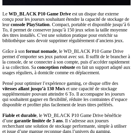
Le
WD_BLACK P10 Game Drive
est un disque dur externe
conçu pour les joueurs souhaitant étendre la capacité de stockage de
leur
console PlayStation
. Compact, portable et disponible jusqu’à 6
To, il permet de conserver jusqu’à 150 jeux selon la taille moyenne
des titres installés. C’est une solution pratique pour enrichir sa
bibliothèque sans devoir supprimer régulièrement d’anciens jeux.
Grâce à son
format nomade
, le WD_BLACK P10 Game Drive
permet d’emporter ses jeux partout avec soi. Il suffit de le brancher à
la console, de se connecter à son compte, puis d’accéder rapidement
à sa collection. Sa
conception robuste
en fait un support adapté aux
usages réguliers, à domicile comme en déplacement.
Pensé pour optimiser l’expérience gaming, ce disque offre des
vitesses allant jusqu’à 130 Mo/s
et une capacité de stockage
supplémentaire pouvant atteindre 6 To. Il accompagne les joueurs
qui souhaitent gagner en flexibilité, réduire les contraintes d’espace
disponible et profiter plus facilement de leurs titres préférés.
Fiable et durable
, le WD_BLACK P10 Game Drive bénéficie
d’une
garantie limitée de 3 ans
. Il s’adresse aux joueurs
recherchant une solution de stockage performante, simple à utiliser
et issue d’une marque reconnue dans l’univers du gaming.