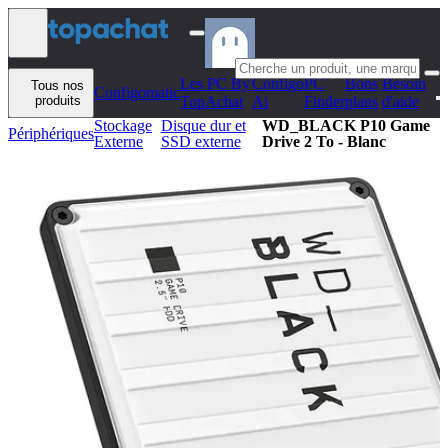
Aller au contenu
Les PC By
Configo
PC
Bons
Besoin
Tous nos
Configomatic
produits
TopAchat
Ai
Finder
plans
d'aide
Stockage
Disque dur et
WD_BLACK P10 Game
Périphériques
Externe
SSD externe
Drive 2 To - Blanc