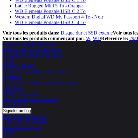
WD Elements Portable USB-C 1 To
LaCie Rugged Mini 5 To - Orange
WD Elements Portable USB-C 2 To
Western Digital WD My Passport 4 To - Noir
WD Elements Portable USB-C 4 To
Voir tous les produits dans:
Disque dur et SSD externe
Voir tous le
Voir tous les produits commençant par:
W
WD
Référencé le:
29/
Pourquoi choisir TopAchat
Besoin d'aide ? Contacte nous
Conditions Générales de vente
CGU
Mentions légales
Comment sont collectés les avis ?
Livraison
Code promo / Offre de remboursement
Vie Privée
Cookies et trackers
Accessibilité : non conforme
Plan du site
Signaler un bug
Recherche par marque
Toutes nos ventes flash
Nouveautés du jour
Soldes