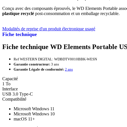
Conçu avec des composants éprouvés, le WD Elements Portable associe fi
plastique recyclé
post-consommation et un emballage recyclable.
Modalités de reprise d'un produit électronique usagé
Fiche technique
Fiche technique WD Elements Portable U
Ref WESTERN DIGITAL: WDBDTV0010BBK-WESN
Garantie constructeur:
3 ans
Garantie Légale de conformité:
2 ans
Capacité
1 To
Interface
USB 3.0 Type-C
Compatibilité
Microsoft Windows 11
Microsoft Windows 10
macOS 11+