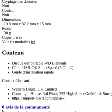
Cryptage des données
Non
Couleur
Noir
Dimensions
110.8 mm x 82.2 mm x 15 mm
Poids
130 g
Copie privée
Voir les modalités
ici
Contenu
Disque dur portable WD Elements
Câble USB-C® SuperSpeed (5 Gbit/s)
Guide d’installation rapide
Contact fabricant
Western Digital UK Limited
Connaught House, 3rd Floor, 255 High Street Guildford, Su
https://support-fr.wd.com/app/ask
0 avis de la communauté