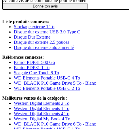
Aucun avis de la communauté pour le moment
Donne ton avis
Liste produits connexes:
Stockage externe 1 To
Disque dur externe USB 3.0 Type C
Disque Dur Externe
Disque dur externe 2,5 pouces
Disque dur externe auto alimenté
Références connexes:
Patriot PDP31 500 Go
Patriot PDP31 1 To
Seagate One Touch 8 To
WD Elements Portable USB-C 4 To
WD_BLACK P10 Game Drive 5 To - Blanc
WD Elements Portable USB-C 2 To
Meilleures ventes de la catégorie :
Western Digital Elements 2 To
Western Digital Elements 1 To
Western Digital Elements 4 To
Western Digital My Book 4 To
WD_BLACK P10 Game Drive 6 To - Blanc