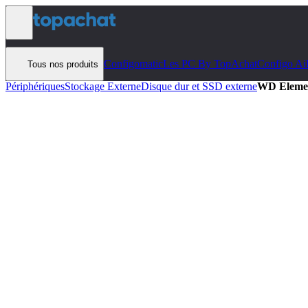
Aller au contenu
Configomatic
Les PC By TopAchat
Configo Ai
Tous nos produits
Périphériques
Stockage Externe
Disque dur et SSD externe
WD Elemen