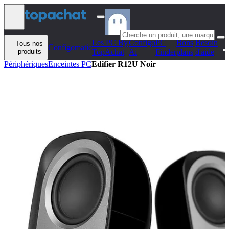
Aller au contenu
Les PC By
Configo
PC
Bons
Besoin
Tous nos
Configomatic
produits
TopAchat
Ai
Finder
plans
d'aide
Périphériques
Enceintes PC
Edifier R12U Noir