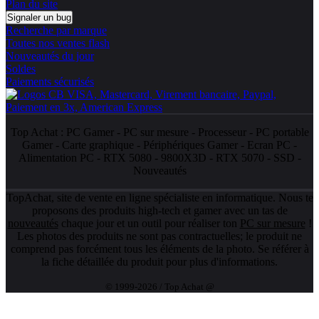
Plan du site
Signaler un bug
Recherche par marque
Toutes nos ventes flash
Nouveautés du jour
Soldes
Paiements sécurisés
Top Achat :
PC Gamer
-
PC sur mesure
-
Processeur
-
PC portable
Gamer
-
Carte graphique
-
Périphériques Gamer
-
Ecran PC
-
Alimentation PC
-
RTX 5080
-
9800X3D
-
RTX 5070
-
SSD
-
Nouveautés
TopAchat, site de vente en ligne spécialiste en informatique. Nous te
proposons des produits high-tech et gamer avec un tas de
nouveautés
chaque jour et un outil pour réaliser ton
PC sur mesure
!
Les photos des produits ne sont pas contractuelles; le produit ne
comprend pas forcément tous les éléments de la photo. Se référer à
la fiche détaillée du produit pour plus d'informations.
© 1999-2026 / Top Achat @