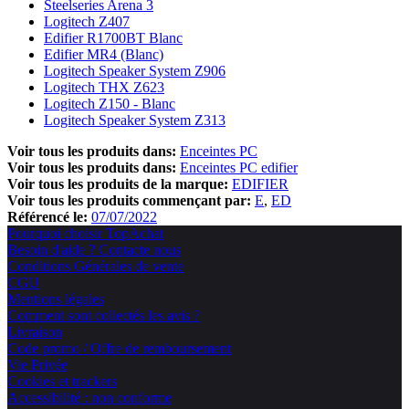
Steelseries Arena 3
Logitech Z407
Edifier R1700BT Blanc
Edifier MR4 (Blanc)
Logitech Speaker System Z906
Logitech THX Z623
Logitech Z150 - Blanc
Logitech Speaker System Z313
Voir tous les produits dans:
Enceintes PC
Voir tous les produits dans:
Enceintes PC edifier
Voir tous les produits de la marque:
EDIFIER
Voir tous les produits commençant par:
E
ED
Référencé le:
07/07/2022
Pourquoi choisir TopAchat
Besoin d'aide ? Contacte nous
Conditions Générales de vente
CGU
Mentions légales
Comment sont collectés les avis ?
Livraison
Code promo / Offre de remboursement
Vie Privée
Cookies et trackers
Accessibilité : non conforme