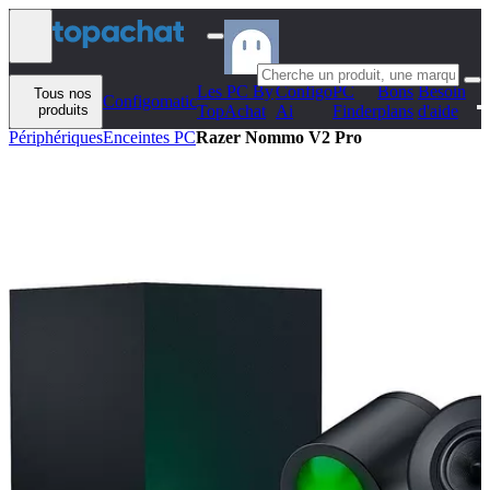
Aller au contenu
Les PC By
Configo
PC
Bons
Besoin
Tous nos
Configomatic
produits
TopAchat
Ai
Finder
plans
d'aide
Périphériques
Enceintes PC
Razer Nommo V2 Pro