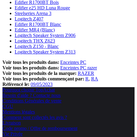
Edifier R1700BT Bois
Edifier e25 HD Luna Rouge
Steelseries Arena 3
Logitech Z407
Edifier R1700BT Blanc
Edifier MR4 (Blanc)
Logitech Speaker System Z906
Logitech THX Z623
Logitech Z150 - Blanc
Logitech Speaker System Z313
Voir tous les produits dans:
Enceintes PC
Voir tous les produits dans:
Enceintes PC razer
Voir tous les produits de la marque:
RAZER
Voir tous les produits commençant par:
R
RA
Référencé le:
09/05/2023
Pourquoi choisir TopAchat
Besoin d'aide ? Contacte nous
Conditions Générales de vente
CGU
Mentions légales
Comment sont collectés les avis ?
Livraison
Code promo / Offre de remboursement
Vie Privée