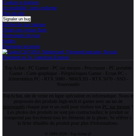
Cookies et trackers
Accessibilité : non conforme
Plan du site
Signaler un bug
Recherche par marque
Toutes nos ventes flash
Nouveautés du jour
Soldes
Paiements sécurisés
Top Achat :
PC Gamer
-
PC sur mesure
-
Processeur
-
PC portable
Gamer
-
Carte graphique
-
Périphériques Gamer
-
Ecran PC
-
Alimentation PC
-
RTX 5080
-
9800X3D
-
RTX 5070
-
SSD
-
Nouveautés
TopAchat, site de vente en ligne spécialiste en informatique. Nous te
proposons des produits high-tech et gamer avec un tas de
nouveautés
chaque jour et un outil pour réaliser ton
PC sur mesure
!
Les photos des produits ne sont pas contractuelles; le produit ne
comprend pas forcément tous les éléments de la photo. Se référer à
la fiche détaillée du produit pour plus d'informations.
© 1999-2026 / Top Achat @