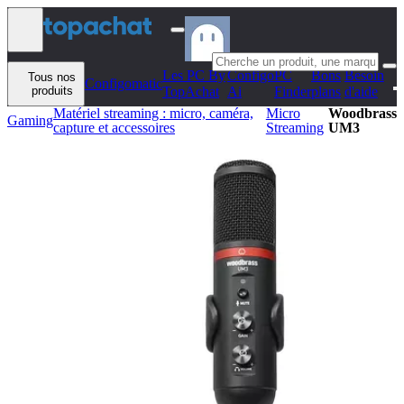
Aller au contenu
Les PC By
Configo
PC
Bons
Besoin
Tous nos
Configomatic
produits
TopAchat
Ai
Finder
plans
d'aide
Matériel streaming : micro, caméra,
Micro
Woodbrass
Gaming
capture et accessoires
Streaming
UM3