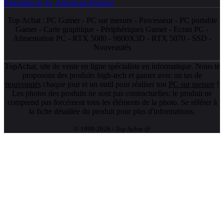
Top Achat :
PC Gamer
-
PC sur mesure
-
Processeur
-
PC portable
Gamer
-
Carte graphique
-
Périphériques Gamer
-
Ecran PC
-
Alimentation PC
-
RTX 5080
-
9800X3D
-
RTX 5070
-
SSD
-
Nouveautés
TopAchat, site de vente en ligne spécialiste en informatique. Nous te
proposons des produits high-tech et gamer avec un tas de
nouveautés
chaque jour et un outil pour réaliser ton
PC sur mesure
!
Les photos des produits ne sont pas contractuelles; le produit ne
comprend pas forcément tous les éléments de la photo. Se référer à
la fiche détaillée du produit pour plus d'informations.
© 1999-2026 / Top Achat @