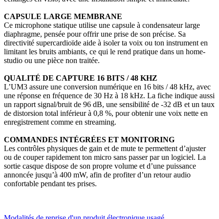
CAPSULE LARGE MEMBRANE
Ce microphone statique utilise une capsule à condensateur large
diaphragme, pensée pour offrir une prise de son précise. Sa
directivité supercardioïde aide à isoler ta voix ou ton instrument en
limitant les bruits ambiants, ce qui le rend pratique dans un home-
studio ou une pièce non traitée.
QUALITÉ DE CAPTURE 16 BITS / 48 KHZ
L’UM3 assure une conversion numérique en 16 bits / 48 kHz, avec
une réponse en fréquence de 30 Hz à 18 kHz. La fiche indique aussi
un rapport signal/bruit de 96 dB, une sensibilité de -32 dB et un taux
de distorsion total inférieur à 0,8 %, pour obtenir une voix nette en
enregistrement comme en streaming.
COMMANDES INTÉGRÉES ET MONITORING
Les contrôles physiques de gain et de mute te permettent d’ajuster
ou de couper rapidement ton micro sans passer par un logiciel. La
sortie casque dispose de son propre volume et d’une puissance
annoncée jusqu’à 400 mW, afin de profiter d’un retour audio
confortable pendant tes prises
.
Modalités de reprise d'un produit électronique usagé