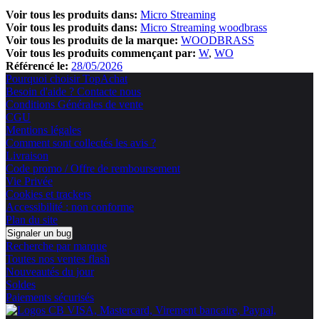
Voir tous les produits dans:
Micro Streaming
Voir tous les produits dans:
Micro Streaming woodbrass
Voir tous les produits de la marque:
WOODBRASS
Voir tous les produits commençant par:
W
WO
Référencé le:
28/05/2026
Pourquoi choisir TopAchat
Besoin d'aide ? Contacte nous
Conditions Générales de vente
CGU
Mentions légales
Comment sont collectés les avis ?
Livraison
Code promo / Offre de remboursement
Vie Privée
Cookies et trackers
Accessibilité : non conforme
Plan du site
Signaler un bug
Recherche par marque
Toutes nos ventes flash
Nouveautés du jour
Soldes
Paiements sécurisés