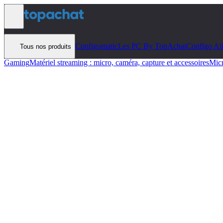
Aller au contenu
Configomatic
Les PC By TopAchat
Configo Ai
Tous nos produits
Gaming
Matériel streaming : micro, caméra, capture et accessoires
Mic