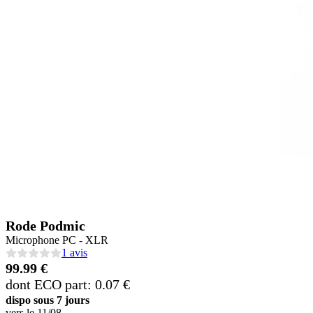
Rode Podmic
Microphone PC - XLR
1 avis
99.99 €
dont ECO part: 0.07 €
dispo sous 7 jours
vers le
11/08