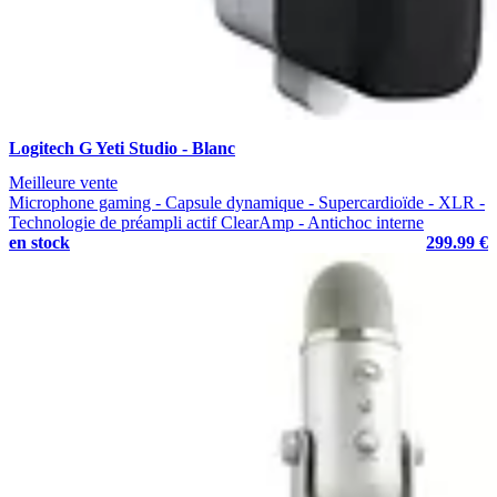
Logitech G Yeti Studio - Blanc
Meilleure vente
Microphone gaming - Capsule dynamique - Supercardioïde - XLR -
Technologie de préampli actif ClearAmp - Antichoc interne
en stock
299.99 €