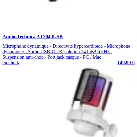
Audio-Technica AT2040USB
Microphone dynamique - Directivité hypercardioïde - Microphone
dynamique - Sortie USB-C - Résolution 24 bits/96 kHz -
Suspension anti-choc - Port jack casque - PC / Mac
en stock
149.99 €