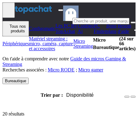
Aller au contenu
Les PC By
Configo
PC
Bons
Besoin
Tous nos
Configomatic
produits
TopAchat
Ai
Finder
plans
d'aide
Matériel streaming :
(24 sur
Micro
Micro
Périphériques
micro, caméra, capture
66
Streaming
Bureautique
et accessoires
articles)
On t'aide à comprendre avec notre
Guide des micros Gaming &
Streaming
Recherches associées :
Micro RODE
;
Micro gamer
Bureautique
Trier par :
Disponibilité
20 résultats