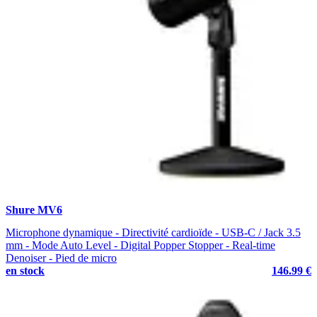
Shure MV6
Microphone dynamique - Directivité cardioïde - USB-C / Jack 3.5
mm - Mode Auto Level - Digital Popper Stopper - Real-time
Denoiser - Pied de micro
en stock
146.99 €