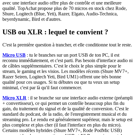
avec une interface audio offre plus de contrôle et une meilleure
qualité. TopAchat propose plus de 70 micros en stock chez Rode,
Shure, Logitech (Blue, Yeti), Razer, Elgato, Audio-Technica,
beyerdynamic, Bird et d'autres.
USB ou XLR : lequel te convient ?
C'est la première question à trancher, et elle conditionne tout le reste.
Micro USB
: tu le branches sur un port USB de ton PC, il est
reconnu immédiatement, et c'est parti. Pas besoin d'interface audio ni
de câbles supplémentaires. C'est le choix le plus simple pour le
stream, le gaming et les visios. Les modèles récents (Shure MV7+,
Razer Seiren, Logitech Yeti, Bird UM1) offrent une très bonne
qualité pour ces usages. Si tu débutes ou que tu veux un setup
minimal, c'est par là qu'il faut commencer.
Micro XLR
: il se branche sur une interface audio externe (préampli
+ convertisseur), ce qui permet un contrôle beaucoup plus fin du
gain, du traitement du signal et de la qualité de conversion. C'est le
standard du podcast, de la radio, de l'enregistrement musical et du
streaming pro. Le rendu est généralement supérieur, mais le setup est
plus complexe et plus cher (il faut l'interface en plus du micro).
Certains modèles hybrides (Shure MV7+, Rode PodMic USB)