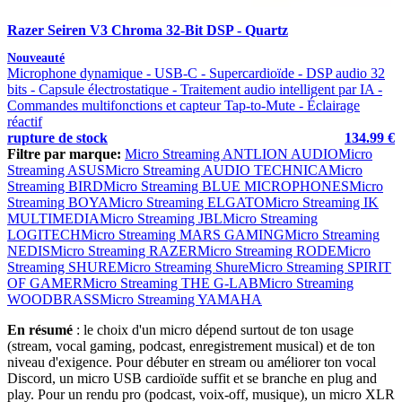
Razer Seiren V3 Chroma 32-Bit DSP - Quartz
Nouveauté
Microphone dynamique - USB-C - Supercardioïde - DSP audio 32
bits - Capsule électrostatique - Traitement audio intelligent par IA -
Commandes multifonctions et capteur Tap-to-Mute - Éclairage
réactif
rupture de stock
134.99 €
Filtre par marque:
Micro Streaming ANTLION AUDIO
Micro
Streaming ASUS
Micro Streaming AUDIO TECHNICA
Micro
Streaming BIRD
Micro Streaming BLUE MICROPHONES
Micro
Streaming BOYA
Micro Streaming ELGATO
Micro Streaming IK
MULTIMEDIA
Micro Streaming JBL
Micro Streaming
LOGITECH
Micro Streaming MARS GAMING
Micro Streaming
NEDIS
Micro Streaming RAZER
Micro Streaming RODE
Micro
Streaming SHURE
Micro Streaming Shure
Micro Streaming SPIRIT
OF GAMER
Micro Streaming THE G-LAB
Micro Streaming
WOODBRASS
Micro Streaming YAMAHA
En résumé
: le choix d'un micro dépend surtout de ton usage
(stream, vocal gaming, podcast, enregistrement musical) et de ton
niveau d'exigence. Pour débuter en stream ou améliorer ton vocal
Discord, un micro USB cardioïde suffit et se branche en plug and
play. Pour un rendu pro (podcast, voix-off, musique), un micro XLR