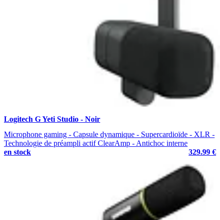
Logitech G Yeti Studio - Noir
Microphone gaming - Capsule dynamique - Supercardioïde - XLR -
Technologie de préampli actif ClearAmp - Antichoc interne
en stock
329.99 €