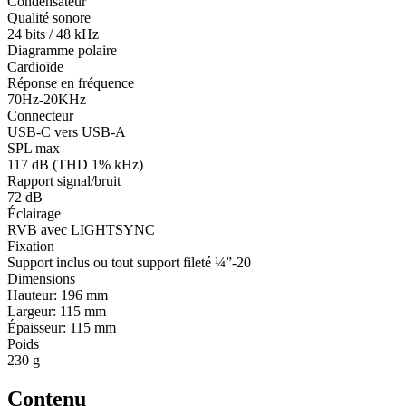
Condensateur
Qualité sonore
24 bits / 48 kHz
Diagramme polaire
Cardioïde
Réponse en fréquence
70Hz-20KHz
Connecteur
USB-C vers USB-A
SPL max
117 dB (THD 1% kHz)
Rapport signal/bruit
72 dB
Éclairage
RVB avec LIGHTSYNC
Fixation
Support inclus ou tout support fileté ¼”-20
Dimensions
Hauteur: 196 mm
Largeur: 115 mm
Épaisseur: 115 mm
Poids
230 g
Contenu