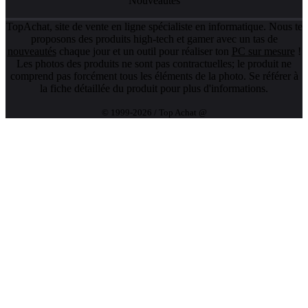
Nouveautés
TopAchat, site de vente en ligne spécialiste en informatique. Nous te
proposons des produits high-tech et gamer avec un tas de
nouveautés
chaque jour et un outil pour réaliser ton
PC sur mesure
!
Les photos des produits ne sont pas contractuelles; le produit ne
comprend pas forcément tous les éléments de la photo. Se référer à
la fiche détaillée du produit pour plus d'informations.
© 1999-2026 / Top Achat @