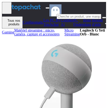
Aller au contenu
Les PC By
Configo
PC
Bons
Besoin
Tous nos
Configomatic
produits
TopAchat
Ai
Finder
plans
d'aide
Matériel streaming : micro,
Micro
Logitech G Yeti
Gaming
caméra, capture et accessoires
Streaming
Orb - Blanc