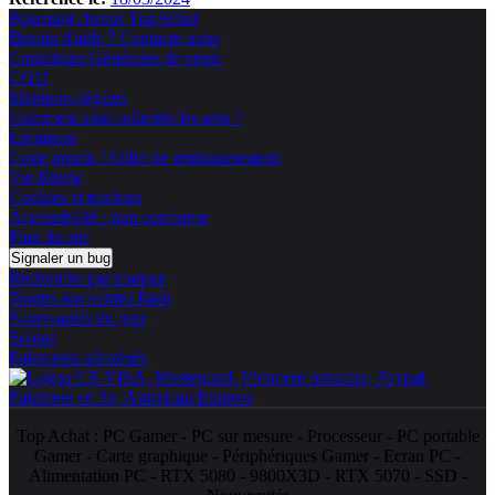
Pourquoi choisir TopAchat
Besoin d'aide ? Contacte nous
Conditions Générales de vente
CGU
Mentions légales
Comment sont collectés les avis ?
Livraison
Code promo / Offre de remboursement
Vie Privée
Cookies et trackers
Accessibilité : non conforme
Plan du site
Signaler un bug
Recherche par marque
Toutes nos ventes flash
Nouveautés du jour
Soldes
Paiements sécurisés
Top Achat :
PC Gamer
-
PC sur mesure
-
Processeur
-
PC portable
Gamer
-
Carte graphique
-
Périphériques Gamer
-
Ecran PC
-
Alimentation PC
-
RTX 5080
-
9800X3D
-
RTX 5070
-
SSD
-