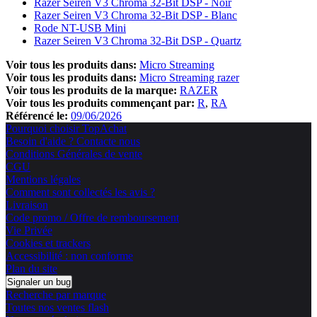
Razer Seiren V3 Chroma 32-Bit DSP - Noir
Razer Seiren V3 Chroma 32-Bit DSP - Blanc
Rode NT-USB Mini
Razer Seiren V3 Chroma 32-Bit DSP - Quartz
Voir tous les produits dans:
Micro Streaming
Voir tous les produits dans:
Micro Streaming razer
Voir tous les produits de la marque:
RAZER
Voir tous les produits commençant par:
R
RA
Référencé le:
09/06/2026
Pourquoi choisir TopAchat
Besoin d'aide ? Contacte nous
Conditions Générales de vente
CGU
Mentions légales
Comment sont collectés les avis ?
Livraison
Code promo / Offre de remboursement
Vie Privée
Cookies et trackers
Accessibilité : non conforme
Plan du site
Signaler un bug
Recherche par marque
Toutes nos ventes flash