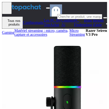
Aller au contenu
Les PC By
Configo
PC
Bons
Besoin
Tous nos
Configomatic
produits
TopAchat
Ai
Finder
plans
d'aide
Matériel streaming : micro, caméra,
Micro
Razer Seiren
Gaming
capture et accessoires
Streaming
V3 Pro