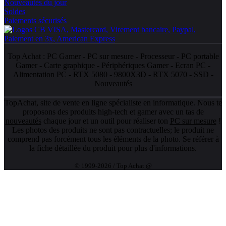
Nouveautés du jour
Soldes
Paiements sécurisés
Top Achat :
PC Gamer
-
PC sur mesure
-
Processeur
-
PC portable
Gamer
-
Carte graphique
-
Périphériques Gamer
-
Ecran PC
-
Alimentation PC
-
RTX 5080
-
9800X3D
-
RTX 5070
-
SSD
-
Nouveautés
TopAchat, site de vente en ligne spécialiste en informatique. Nous te
proposons des produits high-tech et gamer avec un tas de
nouveautés
chaque jour et un outil pour réaliser ton
PC sur mesure
!
Les photos des produits ne sont pas contractuelles; le produit ne
comprend pas forcément tous les éléments de la photo. Se référer à
la fiche détaillée du produit pour plus d'informations.
© 1999-2026 / Top Achat @