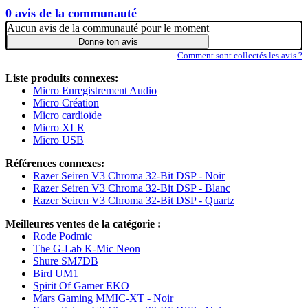
0 avis de la communauté
Aucun avis de la communauté pour le moment
Donne ton avis
Comment sont collectés les avis ?
Liste produits connexes:
Micro Enregistrement Audio
Micro Création
Micro cardioïde
Micro XLR
Micro USB
Références connexes:
Razer Seiren V3 Chroma 32-Bit DSP - Noir
Razer Seiren V3 Chroma 32-Bit DSP - Blanc
Razer Seiren V3 Chroma 32-Bit DSP - Quartz
Meilleures ventes de la catégorie :
Rode Podmic
The G-Lab K-Mic Neon
Shure SM7DB
Bird UM1
Spirit Of Gamer EKO
Mars Gaming MMIC-XT - Noir