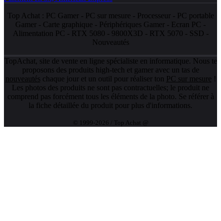
Top Achat :
PC Gamer
-
PC sur mesure
-
Processeur
-
PC portable
Gamer
-
Carte graphique
-
Périphériques Gamer
-
Ecran PC
-
Alimentation PC
-
RTX 5080
-
9800X3D
-
RTX 5070
-
SSD
-
Nouveautés
TopAchat, site de vente en ligne spécialiste en informatique. Nous te
proposons des produits high-tech et gamer avec un tas de
nouveautés
chaque jour et un outil pour réaliser ton
PC sur mesure
!
Les photos des produits ne sont pas contractuelles; le produit ne
comprend pas forcément tous les éléments de la photo. Se référer à
la fiche détaillée du produit pour plus d'informations.
© 1999-2026 / Top Achat @