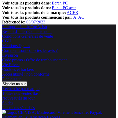
Voir tous les produits dans:
Ecran PC
Voir tous les produits dans:
Ecran PC acer
Voir tous les produits de la marque:
ACER
Voir tous les produits commençant par:
A
AC
Référencé le:
03/07/2023
Pourquoi choisir TopAchat
Besoin d'aide ? Contacte nous
Conditions Générales de vente
CGU
Mentions légales
Comment sont collectés les avis ?
Livraison
Code promo / Offre de remboursement
Vie Privée
Cookies et trackers
Accessibilité : non conforme
Plan du site
Signaler un bug
Recherche par marque
Toutes nos ventes flash
Nouveautés du jour
Soldes
Paiements sécurisés