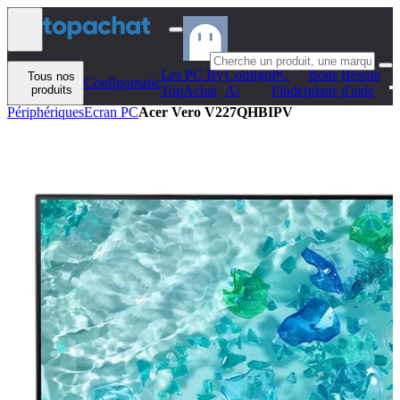
Aller au contenu
Les PC By
Configo
PC
Bons
Besoin
Tous nos
Configomatic
produits
TopAchat
Ai
Finder
plans
d'aide
Périphériques
Ecran PC
Acer Vero V227QHBIPV