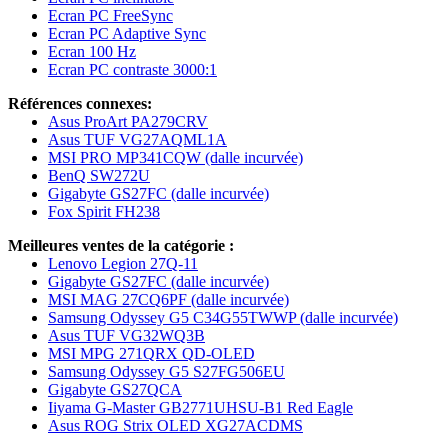
Ecran PC FreeSync
Ecran PC Adaptive Sync
Ecran 100 Hz
Ecran PC contraste 3000:1
Références connexes:
Asus ProArt PA279CRV
Asus TUF VG27AQML1A
MSI PRO MP341CQW (dalle incurvée)
BenQ SW272U
Gigabyte GS27FC (dalle incurvée)
Fox Spirit FH238
Meilleures ventes de la catégorie :
Lenovo Legion 27Q-11
Gigabyte GS27FC (dalle incurvée)
MSI MAG 27CQ6PF (dalle incurvée)
Samsung Odyssey G5 C34G55TWWP (dalle incurvée)
Asus TUF VG32WQ3B
MSI MPG 271QRX QD-OLED
Samsung Odyssey G5 S27FG506EU
Gigabyte GS27QCA
Iiyama G-Master GB2771UHSU-B1 Red Eagle
Asus ROG Strix OLED XG27ACDMS