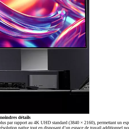
moindres détails
lus par rapport au 4K UHD standard (3840 × 2160), permettant un espac
olution native tout en disposant d’un espace de travail additionnel pour l