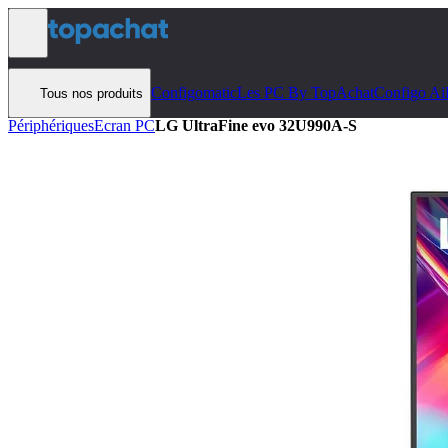
Aller au contenu
Configomatic
Les PC By TopAchat
Configo Ai
Tous nos produits
Périphériques
Ecran PC
LG UltraFine evo 32U990A-S