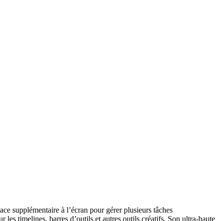
e supplémentaire à l’écran pour gérer plusieurs tâches
es timelines, barres d’outils et autres outils créatifs. Son ultra-haute