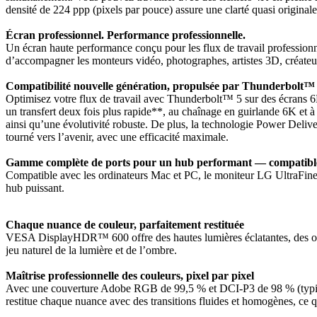
densité de 224 ppp (pixels par pouce) assure une clarté quasi originale
Écran professionnel. Performance professionnelle.
Un écran haute performance conçu pour les flux de travail professionne
d’accompagner les monteurs vidéo, photographes, artistes 3D, créateu
Compatibilité nouvelle génération, propulsée par Thunderbolt™
Optimisez votre flux de travail avec Thunderbolt™ 5 sur des écrans 6K
un transfert deux fois plus rapide**, au chaînage en guirlande 6K et à 
ainsi qu’une évolutivité robuste. De plus, la technologie Power Deliver
tourné vers l’avenir, avec une efficacité maximale.
Gamme complète de ports pour un hub performant — compatible 
Compatible avec les ordinateurs Mac et PC, le moniteur LG UltraFine
hub puissant.
Chaque nuance de couleur, parfaitement restituée
VESA DisplayHDR™ 600 offre des hautes lumières éclatantes, des ombres 
jeu naturel de la lumière et de l’ombre.
Maîtrise professionnelle des couleurs, pixel par pixel
Avec une couverture Adobe RGB de 99,5 % et DCI-P3 de 98 % (typique)
restitue chaque nuance avec des transitions fluides et homogènes, ce q