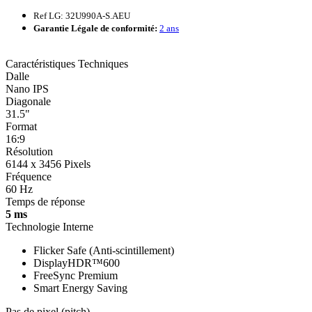
Ref LG: 32U990A-S.AEU
Garantie Légale de conformité:
2 ans
Caractéristiques Techniques
Dalle
Nano IPS
Diagonale
31.5"
Format
16:9
Résolution
6144 x 3456 Pixels
Fréquence
60 Hz
Temps de réponse
5 ms
Technologie Interne
Flicker Safe (Anti-scintillement)
DisplayHDR™600
FreeSync Premium
Smart Energy Saving
Pas de pixel (pitch)