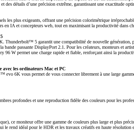
 et des détails d’une précision extrême, garantissant une exactitude opti
ls les plus exigeants, offrant une précision colorimétrique irréprochabl
rs en IA et concepteurs web, tout en maximisant la productivité dans c
 5
. Thunderbolt™ 5 garantit une compatibilité de nouvelle génération, pren
la bande passante DisplayPort 2.1. Pour les créateurs, monteurs et artis
y 96 W permet une charge rapide et fiable, renforçant ainsi la productiv
avec les ordinateurs Mac et PC
™ evo 6K vous permet de vous connecter librement à une large gamme d’a
profondes et une reproduction fidèle des couleurs pour les professionne
, ce moniteur offre une gamme de couleurs plus large et plus précise
ui le rend idéal pour le HDR et les travaux créatifs en haute résolution 