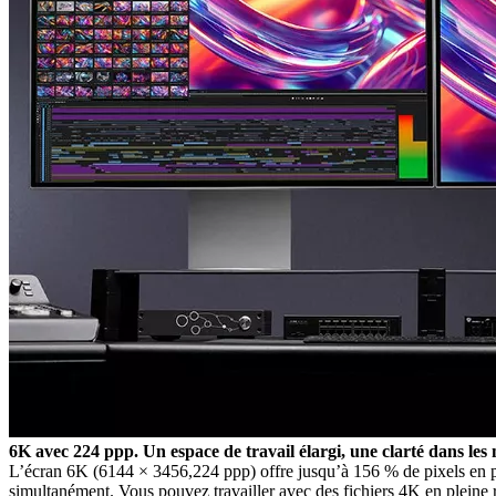
6K avec 224 ppp. Un espace de travail élargi, une clarté dans les 
L’écran 6K (6144 × 3456,224 ppp) offre jusqu’à 156 % de pixels en p
simultanément. Vous pouvez travailler avec des fichiers 4K en pleine rés