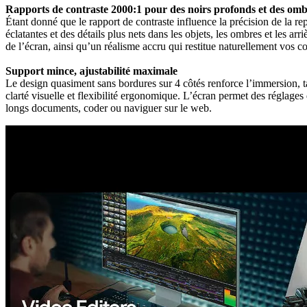
Rapports de contraste 2000:1 pour des noirs profonds et des omb
Étant donné que le rapport de contraste influence la précision de la 
éclatantes et des détails plus nets dans les objets, les ombres et les 
de l’écran, ainsi qu’un réalisme accru qui restitue naturellement vos c
Support mince, ajustabilité maximale
Le design quasiment sans bordures sur 4 côtés renforce l’immersion, ta
clarté visuelle et flexibilité ergonomique. L’écran permet des réglages
longs documents, coder ou naviguer sur le web.