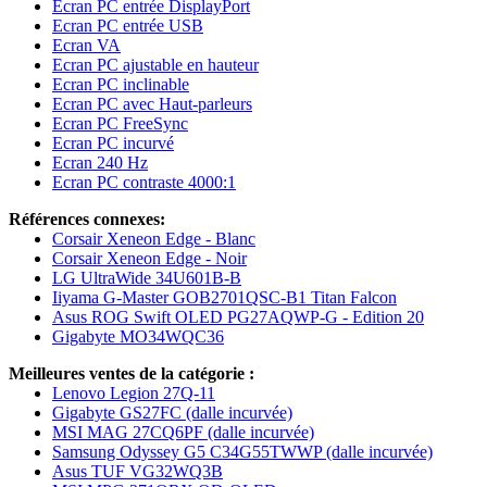
Ecran PC entrée DisplayPort
Ecran PC entrée USB
Ecran VA
Ecran PC ajustable en hauteur
Ecran PC inclinable
Ecran PC avec Haut-parleurs
Ecran PC FreeSync
Ecran PC incurvé
Ecran 240 Hz
Ecran PC contraste 4000:1
Références connexes:
Corsair Xeneon Edge - Blanc
Corsair Xeneon Edge - Noir
LG UltraWide 34U601B-B
Iiyama G-Master GOB2701QSC-B1 Titan Falcon
Asus ROG Swift OLED PG27AQWP-G - Edition 20
Gigabyte MO34WQC36
Meilleures ventes de la catégorie :
Lenovo Legion 27Q-11
Gigabyte GS27FC (dalle incurvée)
MSI MAG 27CQ6PF (dalle incurvée)
Samsung Odyssey G5 C34G55TWWP (dalle incurvée)
Asus TUF VG32WQ3B