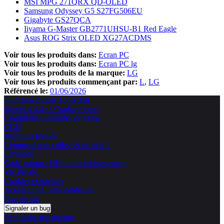
MSI MPG 271QRX QD-OLED
Samsung Odyssey G5 S27FG506EU
Gigabyte GS27QCA
Iiyama G-Master GB2771UHSU-B1 Red Eagle
Asus ROG Strix OLED XG27ACDMS
Voir tous les produits dans:
Ecran PC
Voir tous les produits dans:
Ecran PC lg
Voir tous les produits de la marque:
LG
Voir tous les produits commençant par:
L
LG
Référencé le:
01/06/2026
Pourquoi choisir TopAchat
Besoin d'aide ? Contacte nous
Conditions Générales de vente
CGU
Mentions légales
Comment sont collectés les avis ?
Livraison
Code promo / Offre de remboursement
Vie Privée
Cookies et trackers
Accessibilité : non conforme
Plan du site
Signaler un bug
Recherche par marque