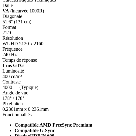
Dalle
VA
(incurvée 1000R)
Diagonale
51,6'' (131 cm)
Format
21/9
Résolution
WUHD 5120 x 2160
Fréquence
240 Hz
Temps de réponse
1 ms GTG
Luminosité
400 cd/m²
Contraste
4000 : 1 (Typique)
Angle de vue
178° / 178°
Pixel pitch
0.2361mm x 0.2361mm
Fonctionnalités
Compatible AMD FreeSync Premium
Compatible G-Sync
DisplayHDR™ 600