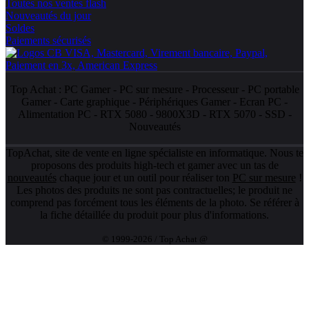
Toutes nos ventes flash
Nouveautés du jour
Soldes
Paiements sécurisés
Top Achat :
PC Gamer
-
PC sur mesure
-
Processeur
-
PC portable
Gamer
-
Carte graphique
-
Périphériques Gamer
-
Ecran PC
-
Alimentation PC
-
RTX 5080
-
9800X3D
-
RTX 5070
-
SSD
-
Nouveautés
TopAchat, site de vente en ligne spécialiste en informatique. Nous te
proposons des produits high-tech et gamer avec un tas de
nouveautés
chaque jour et un outil pour réaliser ton
PC sur mesure
!
Les photos des produits ne sont pas contractuelles; le produit ne
comprend pas forcément tous les éléments de la photo. Se référer à
la fiche détaillée du produit pour plus d'informations.
© 1999-2026 / Top Achat @