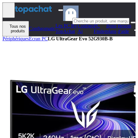
Aller au contenu
Les PC By
Configo
PC
Bons
Besoin
Tous nos
Configomatic
produits
TopAchat
Ai
Finder
plans
d'aide
Périphériques
Ecran PC
LG UltraGear Evo 52G930B-B