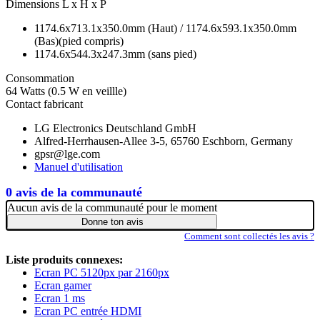
Dimensions L x H x P
1174.6x713.1x350.0mm (Haut) / 1174.6x593.1x350.0mm
(Bas)(pied compris)
1174.6x544.3x247.3mm (sans pied)
Consommation
64 Watts (0.5 W en veillle)
Contact fabricant
LG Electronics Deutschland GmbH
Alfred-Herrhausen-Allee 3-5, 65760 Eschborn, Germany
gpsr@lge.com
Manuel d'utilisation
0 avis de la communauté
Aucun avis de la communauté pour le moment
Donne ton avis
Comment sont collectés les avis ?
Liste produits connexes:
Ecran PC 5120px par 2160px
Ecran gamer
Ecran 1 ms
Ecran PC entrée HDMI