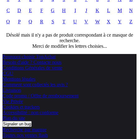
C
D
E
F
G
H
I
J
K
L
M
N
O
P
Q
R
S
T
U
V
W
X
Y
Z
Désolé mais il n'y a pas de produit correspondant à ce masque de
recherche.
Merci de modifier les lettres choisies...
Pourquoi choisir TopAchat
Besoin d'aide ? Contacte nous
Conditions Générales de vente
CGU
Mentions légales
Comment sont collectés les avis ?
Livraison
Code promo / Offre de remboursement
Vie Privée
Cookies et trackers
Accessibilité : non conforme
Plan du site
Signaler un bug
Recherche par marque
Toutes nos ventes flash