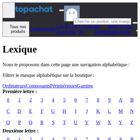
Aller au contenu
Les PC By
Configo
PC
Bons
Besoin
Tous nos
Configomatic
produits
TopAchat
Ai
Finder
plans
d'aide
Lexique
Nous te proposons dans cette page une navigation alphabétique :
Filtrer le masque alphabétique sur la boutique :
Ordinateurs
Composants
Périphériques
Gaming
Première lettre :
0
1
2
3
4
5
6
7
8
9
A
B
C
D
E
F
G
H
I
J
K
L
M
N
O
P
Q
R
S
T
U
V
W
X
Y
Z
Deuxième lettre :
0
1
2
3
4
5
6
7
8
9
A
B