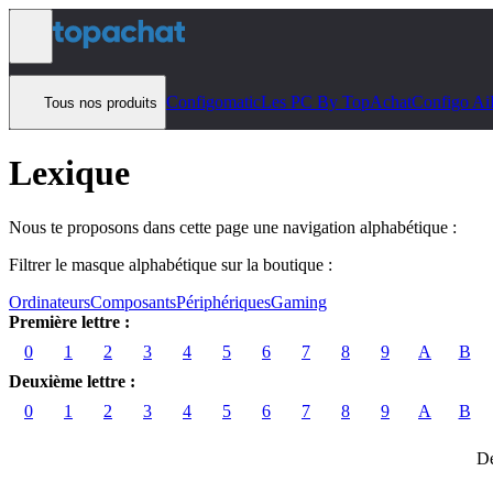
Aller au contenu
Configomatic
Les PC By TopAchat
Configo Ai
Tous nos produits
Lexique
Nous te proposons dans cette page une navigation alphabétique :
Filtrer le masque alphabétique sur la boutique :
Ordinateurs
Composants
Périphériques
Gaming
Première lettre :
0
1
2
3
4
5
6
7
8
9
A
B
Deuxième lettre :
0
1
2
3
4
5
6
7
8
9
A
B
Dé