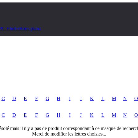
PC Finder
Bons plans
C
D
E
F
G
H
I
J
K
L
M
N
O
C
D
E
F
G
H
I
J
K
L
M
N
O
solé mais il n'y a pas de produit correspondant à ce masque de recherc
Merci de modifier les lettres choisies...