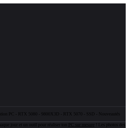
ation PC
-
RTX 5080
-
9800X3D
-
RTX 5070
-
SSD
-
Nouveautés
aque jour et un outil pour réaliser ton
PC sur mesure
! Les photos des