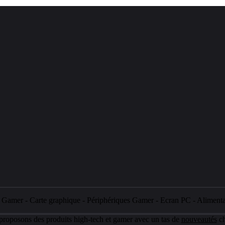
e Gamer
-
Carte graphique
-
Périphériques Gamer
-
Ecran PC
-
Aliment
 proposons des produits high-tech et gamer avec un tas de
nouveautés
ch