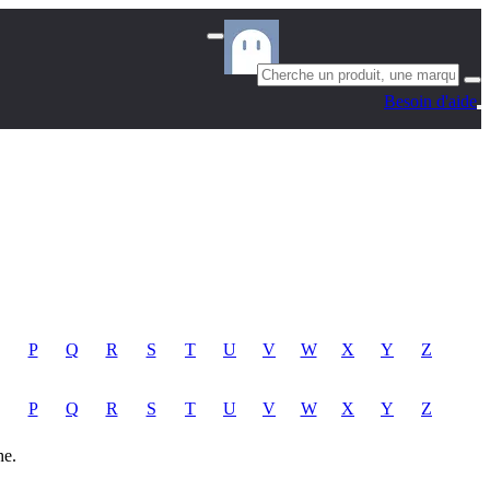
Besoin d'aide
P
Q
R
S
T
U
V
W
X
Y
Z
P
Q
R
S
T
U
V
W
X
Y
Z
he.