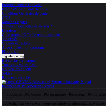
Pourquoi choisir TopAchat
Besoin d'aide ? Contacte nous
Conditions Générales de vente
CGU
Mentions légales
Comment sont collectés les avis ?
Livraison
Code promo / Offre de remboursement
Vie Privée
Cookies et trackers
Accessibilité : non conforme
Plan du site
Signaler un bug
Recherche par marque
Toutes nos ventes flash
Nouveautés du jour
Soldes
Paiements sécurisés
Top Achat :
PC Gamer
-
PC sur mesure
-
Processeur
-
PC portabl
TopAchat, site de vente en ligne spécialiste en informatique. Nous te