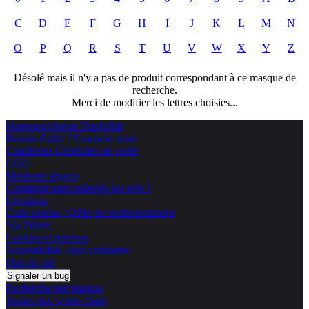
C
D
E
F
G
H
I
J
K
L
M
N
O
P
Q
R
S
T
U
V
W
X
Y
Z
Désolé mais il n'y a pas de produit correspondant à ce masque de
recherche.
Merci de modifier les lettres choisies...
Pourquoi choisir TopAchat
Besoin d'aide ? Contacte nous
Conditions Générales de vente
CGU
Mentions légales
Comment sont collectés les avis ?
Livraison
Code promo / Offre de remboursement
Vie Privée
Cookies et trackers
Accessibilité : non conforme
Plan du site
Signaler un bug
Recherche par marque
Toutes nos ventes flash