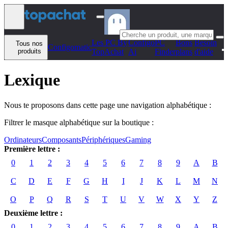
Aller au contenu
Les PC By
Configo
PC
Bons
Besoin
Tous nos
Configomatic
produits
TopAchat
Ai
Finder
plans
d'aide
Lexique
Nous te proposons dans cette page une navigation alphabétique :
Filtrer le masque alphabétique sur la boutique :
Ordinateurs
Composants
Périphériques
Gaming
Première lettre :
0
1
2
3
4
5
6
7
8
9
A
B
C
D
E
F
G
H
I
J
K
L
M
N
O
P
Q
R
S
T
U
V
W
X
Y
Z
Deuxième lettre :
0
1
2
3
4
5
6
7
8
9
A
B