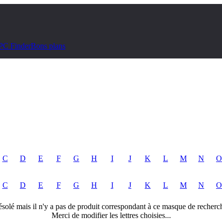
PC Finder
Bons plans
C
D
E
F
G
H
I
J
K
L
M
N
O
C
D
E
F
G
H
I
J
K
L
M
N
O
solé mais il n'y a pas de produit correspondant à ce masque de recherc
Merci de modifier les lettres choisies...