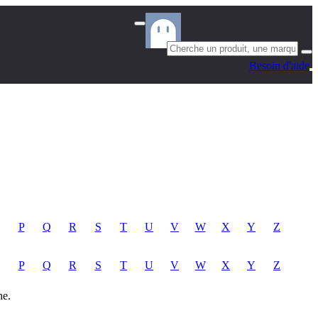
Besoin d'aide
P
Q
R
S
T
U
V
W
X
Y
Z
P
Q
R
S
T
U
V
W
X
Y
Z
he.