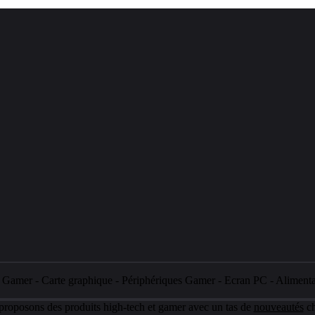
e Gamer
-
Carte graphique
-
Périphériques Gamer
-
Ecran PC
-
Aliment
 proposons des produits high-tech et gamer avec un tas de
nouveautés
ch