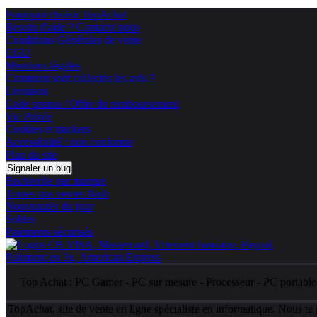
Pourquoi choisir TopAchat
Besoin d'aide ? Contacte nous
Conditions Générales de vente
CGU
Mentions légales
Comment sont collectés les avis ?
Livraison
Code promo / Offre de remboursement
Vie Privée
Cookies et trackers
Accessibilité : non conforme
Plan du site
Signaler un bug
Recherche par marque
Toutes nos ventes flash
Nouveautés du jour
Soldes
Paiements sécurisés
Top Achat :
PC Gamer
-
PC sur mesure
-
Processeur
-
PC portabl
TopAchat, site de vente en ligne spécialiste en informatique. Nous te