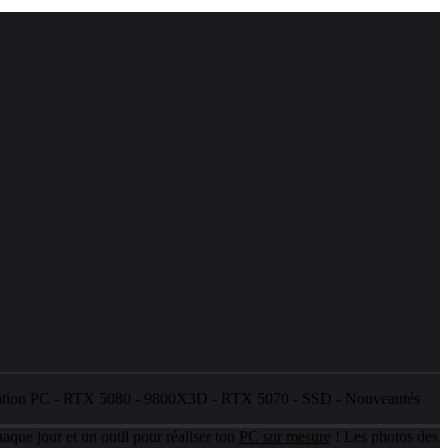
ation PC
-
RTX 5080
-
9800X3D
-
RTX 5070
-
SSD
-
Nouveautés
aque jour et un outil pour réaliser ton
PC sur mesure
! Les photos des