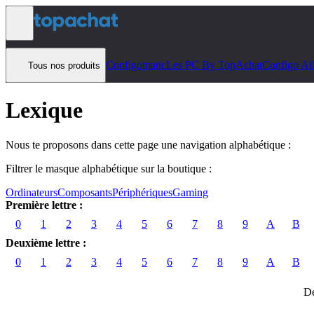
Aller au contenu
Configomatic
Les PC By TopAchat
Configo Ai
Tous nos produits
Lexique
Nous te proposons dans cette page une navigation alphabétique :
Filtrer le masque alphabétique sur la boutique :
Ordinateurs
Composants
Périphériques
Gaming
Première lettre :
0
1
2
3
4
5
6
7
8
9
A
B
Deuxième lettre :
0
1
2
3
4
5
6
7
8
9
A
B
Dé