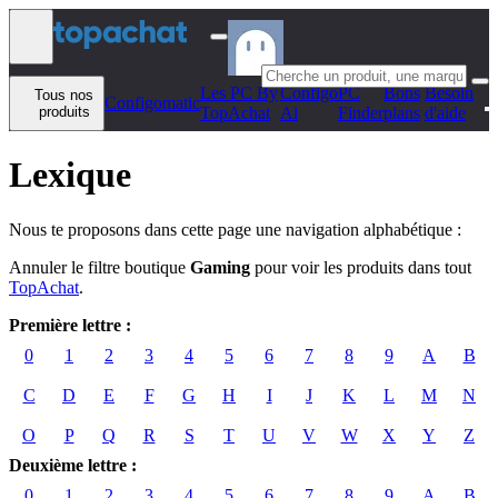
Aller au contenu
Les PC By
Configo
PC
Bons
Besoin
Tous nos
Configomatic
produits
TopAchat
Ai
Finder
plans
d'aide
Lexique
Nous te proposons dans cette page une navigation alphabétique :
Annuler le filtre boutique
Gaming
pour voir les produits dans tout
TopAchat
.
Première lettre :
0
1
2
3
4
5
6
7
8
9
A
B
C
D
E
F
G
H
I
J
K
L
M
N
O
P
Q
R
S
T
U
V
W
X
Y
Z
Deuxième lettre :
0
1
2
3
4
5
6
7
8
9
A
B