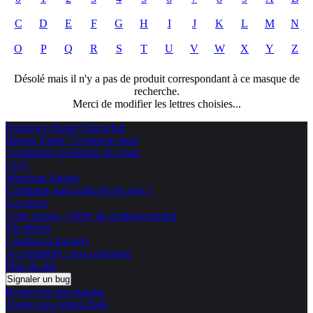
C
D
E
F
G
H
I
J
K
L
M
N
O
P
Q
R
S
T
U
V
W
X
Y
Z
Désolé mais il n'y a pas de produit correspondant à ce masque de
recherche.
Merci de modifier les lettres choisies...
Pourquoi choisir TopAchat
Besoin d'aide ? Contacte nous
Conditions Générales de vente
CGU
Mentions légales
Comment sont collectés les avis ?
Livraison
Code promo / Offre de remboursement
Vie Privée
Cookies et trackers
Accessibilité : non conforme
Plan du site
Signaler un bug
Recherche par marque
Toutes nos ventes flash