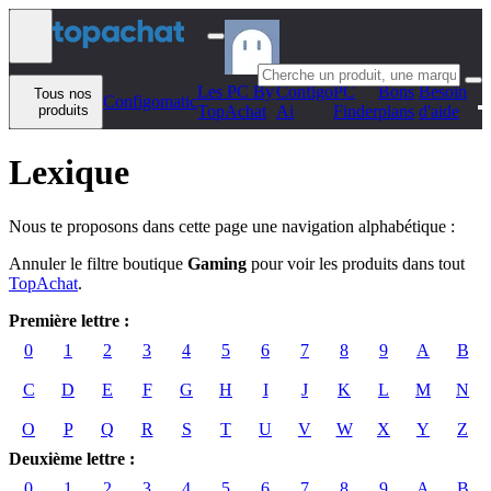
Aller au contenu
Les PC By
Configo
PC
Bons
Besoin
Tous nos
Configomatic
produits
TopAchat
Ai
Finder
plans
d'aide
Lexique
Nous te proposons dans cette page une navigation alphabétique :
Annuler le filtre boutique
Gaming
pour voir les produits dans tout
TopAchat
.
Première lettre :
0
1
2
3
4
5
6
7
8
9
A
B
C
D
E
F
G
H
I
J
K
L
M
N
O
P
Q
R
S
T
U
V
W
X
Y
Z
Deuxième lettre :
0
1
2
3
4
5
6
7
8
9
A
B