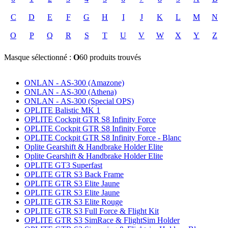
C
D
E
F
G
H
I
J
K
L
M
N
O
P
Q
R
S
T
U
V
W
X
Y
Z
Masque sélectionné :
O
60 produits trouvés
ONLAN - AS-300 (Amazone)
ONLAN - AS-300 (Athena)
ONLAN - AS-300 (Special OPS)
OPLITE Balistic MK 1
OPLITE Cockpit GTR S8 Infinity Force
OPLITE Cockpit GTR S8 Infinity Force
OPLITE Cockpit GTR S8 Infinity Force - Blanc
Oplite Gearshift & Handbrake Holder Elite
Oplite Gearshift & Handbrake Holder Elite
OPLITE GT3 Superfast
OPLITE GTR S3 Back Frame
OPLITE GTR S3 Elite Jaune
OPLITE GTR S3 Elite Jaune
OPLITE GTR S3 Elite Rouge
OPLITE GTR S3 Full Force & Flight Kit
OPLITE GTR S3 SimRace & FlightSim Holder