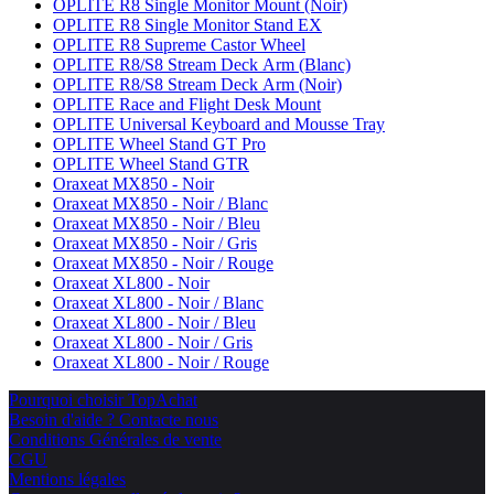
OPLITE R8 Single Monitor Mount (Noir)
OPLITE R8 Single Monitor Stand EX
OPLITE R8 Supreme Castor Wheel
OPLITE R8/S8 Stream Deck Arm (Blanc)
OPLITE R8/S8 Stream Deck Arm (Noir)
OPLITE Race and Flight Desk Mount
OPLITE Universal Keyboard and Mousse Tray
OPLITE Wheel Stand GT Pro
OPLITE Wheel Stand GTR
Oraxeat MX850 - Noir
Oraxeat MX850 - Noir / Blanc
Oraxeat MX850 - Noir / Bleu
Oraxeat MX850 - Noir / Gris
Oraxeat MX850 - Noir / Rouge
Oraxeat XL800 - Noir
Oraxeat XL800 - Noir / Blanc
Oraxeat XL800 - Noir / Bleu
Oraxeat XL800 - Noir / Gris
Oraxeat XL800 - Noir / Rouge
Pourquoi choisir TopAchat
Besoin d'aide ? Contacte nous
Conditions Générales de vente
CGU
Mentions légales