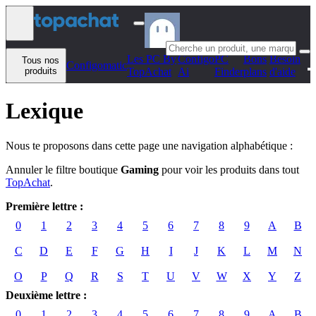
Aller au contenu
Les PC By
Configo
PC
Bons
Besoin
Tous nos
Configomatic
produits
TopAchat
Ai
Finder
plans
d'aide
Lexique
Nous te proposons dans cette page une navigation alphabétique :
Annuler le filtre boutique
Gaming
pour voir les produits dans tout
TopAchat
.
Première lettre :
0
1
2
3
4
5
6
7
8
9
A
B
C
D
E
F
G
H
I
J
K
L
M
N
O
P
Q
R
S
T
U
V
W
X
Y
Z
Deuxième lettre :
0
1
2
3
4
5
6
7
8
9
A
B