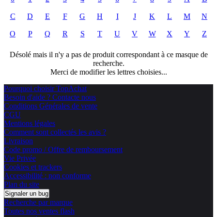
C
D
E
F
G
H
I
J
K
L
M
N
O
P
Q
R
S
T
U
V
W
X
Y
Z
Désolé mais il n'y a pas de produit correspondant à ce masque de
recherche.
Merci de modifier les lettres choisies...
Pourquoi choisir TopAchat
Besoin d'aide ? Contacte nous
Conditions Générales de vente
CGU
Mentions légales
Comment sont collectés les avis ?
Livraison
Code promo / Offre de remboursement
Vie Privée
Cookies et trackers
Accessibilité : non conforme
Plan du site
Signaler un bug
Recherche par marque
Toutes nos ventes flash