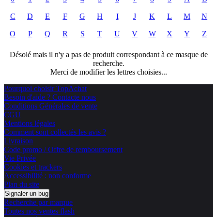
C
D
E
F
G
H
I
J
K
L
M
N
O
P
Q
R
S
T
U
V
W
X
Y
Z
Désolé mais il n'y a pas de produit correspondant à ce masque de
recherche.
Merci de modifier les lettres choisies...
Pourquoi choisir TopAchat
Besoin d'aide ? Contacte nous
Conditions Générales de vente
CGU
Mentions légales
Comment sont collectés les avis ?
Livraison
Code promo / Offre de remboursement
Vie Privée
Cookies et trackers
Accessibilité : non conforme
Plan du site
Signaler un bug
Recherche par marque
Toutes nos ventes flash