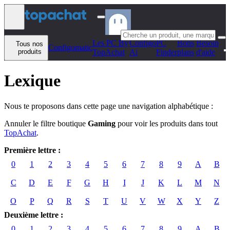
Aller au contenu
Les PC By
Configo
PC
Bons
Besoin
Tous nos
Configomatic
produits
TopAchat
Ai
Finder
plans
d'aide
Lexique
Nous te proposons dans cette page une navigation alphabétique :
Annuler le filtre boutique
Gaming
pour voir les produits dans tout
TopAchat
.
Première lettre :
0
1
2
3
4
5
6
7
8
9
A
B
C
D
E
F
G
H
I
J
K
L
M
N
O
P
Q
R
S
T
U
V
W
X
Y
Z
Deuxième lettre :
0
1
2
3
4
5
6
7
8
9
A
B