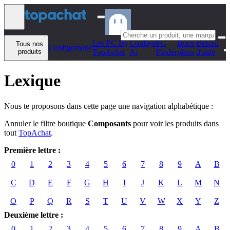
Aller au contenu
Les PC By
Configo
PC
Bons
Besoin
Tous nos
Configomatic
produits
TopAchat
Ai
Finder
plans
d'aide
Lexique
Nous te proposons dans cette page une navigation alphabétique :
Annuler le filtre boutique
Composants
pour voir les produits dans
tout
TopAchat
.
Première lettre :
0
1
2
3
4
5
6
7
8
9
A
B
C
D
E
F
G
H
I
J
K
L
M
N
O
P
Q
R
S
T
U
V
W
X
Y
Z
Deuxième lettre :
0
1
2
3
4
5
6
7
8
9
A
B