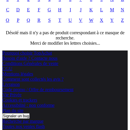
C
D
E
F
G
H
I
J
K
L
M
N
O
P
Q
R
S
T
U
V
W
X
Y
Z
Désolé mais il n'y a pas de produit correspondant à ce masque de
recherche.
Merci de modifier les lettres choisies...
Pourquoi choisir TopAchat
Besoin d'aide ? Contacte nous
Conditions Générales de vente
CGU
Mentions légales
Comment sont collectés les avis ?
Livraison
Code promo / Offre de remboursement
Vie Privée
Cookies et trackers
Accessibilité : non conforme
Plan du site
Signaler un bug
Recherche par marque
Toutes nos ventes flash