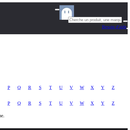
Besoin d'aide
P
Q
R
S
T
U
V
W
X
Y
Z
P
Q
R
S
T
U
V
W
X
Y
Z
he.