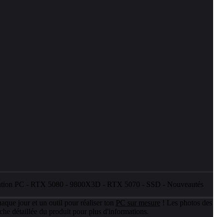
ation PC
-
RTX 5080
-
9800X3D
-
RTX 5070
-
SSD
-
Nouveautés
aque jour et un outil pour réaliser ton
PC sur mesure
! Les photos des
che détaillée du produit pour plus d'informations.