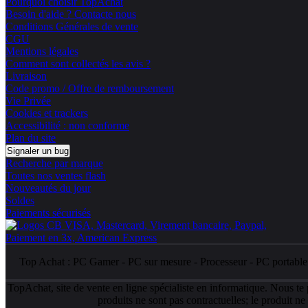
Pourquoi choisir TopAchat
Besoin d'aide ? Contacte nous
Conditions Générales de vente
CGU
Mentions légales
Comment sont collectés les avis ?
Livraison
Code promo / Offre de remboursement
Vie Privée
Cookies et trackers
Accessibilité : non conforme
Plan du site
Signaler un bug
Recherche par marque
Toutes nos ventes flash
Nouveautés du jour
Soldes
Paiements sécurisés
Top Achat :
PC Gamer
-
PC sur mesure
-
Processeur
-
PC portabl
TopAchat, site de vente en ligne spécialiste en informatique. Nous te
produits ne sont pas contractuelles; le produit n