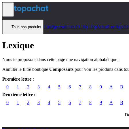
Aller au contenu
Configomatic
Les PC By TopAchat
Configo Ai
Tous nos produits
Lexique
Nous te proposons dans cette page une navigation alphabétique :
Annuler le filtre boutique
Composants
pour voir les produits dans to
Première lettre :
0
1
2
3
4
5
6
7
8
9
A
B
Deuxième lettre :
0
1
2
3
4
5
6
7
8
9
A
B
Dé