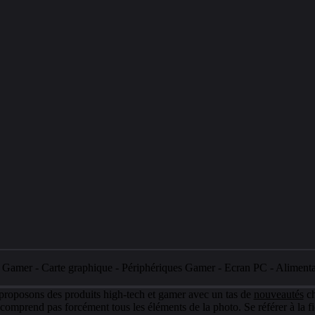
e Gamer
-
Carte graphique
-
Périphériques Gamer
-
Ecran PC
-
Aliment
 proposons des produits high-tech et gamer avec un tas de
nouveautés
ch
e comprend pas forcément tous les éléments de la photo. Se référer à la fi