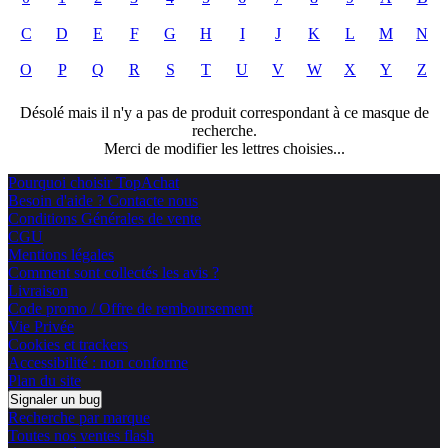
C
D
E
F
G
H
I
J
K
L
M
N
O
P
Q
R
S
T
U
V
W
X
Y
Z
Désolé mais il n'y a pas de produit correspondant à ce masque de
recherche.
Merci de modifier les lettres choisies...
Pourquoi choisir TopAchat
Besoin d'aide ? Contacte nous
Conditions Générales de vente
CGU
Mentions légales
Comment sont collectés les avis ?
Livraison
Code promo / Offre de remboursement
Vie Privée
Cookies et trackers
Accessibilité : non conforme
Plan du site
Signaler un bug
Recherche par marque
Toutes nos ventes flash