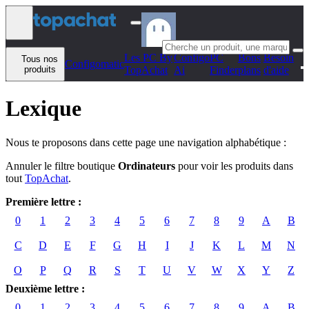
Aller au contenu
Les PC By
Configo
PC
Bons
Besoin
Tous nos
Configomatic
produits
TopAchat
Ai
Finder
plans
d'aide
Lexique
Nous te proposons dans cette page une navigation alphabétique :
Annuler le filtre boutique
Ordinateurs
pour voir les produits dans
tout
TopAchat
.
Première lettre :
0
1
2
3
4
5
6
7
8
9
A
B
C
D
E
F
G
H
I
J
K
L
M
N
O
P
Q
R
S
T
U
V
W
X
Y
Z
Deuxième lettre :
0
1
2
3
4
5
6
7
8
9
A
B