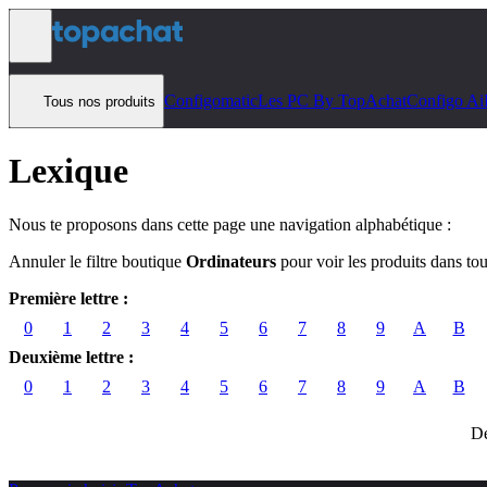
Aller au contenu
Configomatic
Les PC By TopAchat
Configo Ai
Tous nos produits
Lexique
Nous te proposons dans cette page une navigation alphabétique :
Annuler le filtre boutique
Ordinateurs
pour voir les produits dans to
Première lettre :
0
1
2
3
4
5
6
7
8
9
A
B
Deuxième lettre :
0
1
2
3
4
5
6
7
8
9
A
B
Dé