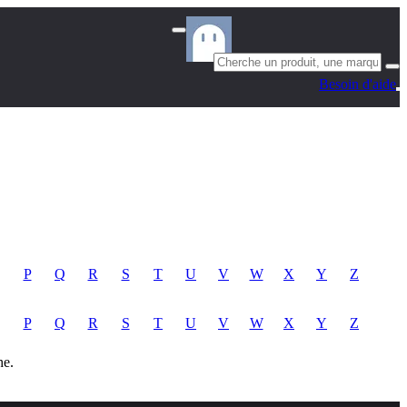
Besoin d'aide
P
Q
R
S
T
U
V
W
X
Y
Z
P
Q
R
S
T
U
V
W
X
Y
Z
he.