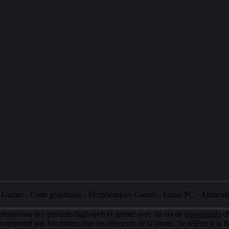
e Gamer
-
Carte graphique
-
Périphériques Gamer
-
Ecran PC
-
Aliment
 proposons des produits high-tech et gamer avec un tas de
nouveautés
ch
e comprend pas forcément tous les éléments de la photo. Se référer à la fi