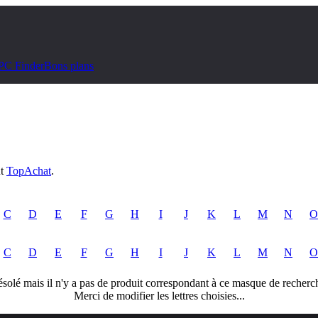
PC Finder
Bons plans
ut
TopAchat
.
C
D
E
F
G
H
I
J
K
L
M
N
O
C
D
E
F
G
H
I
J
K
L
M
N
O
solé mais il n'y a pas de produit correspondant à ce masque de recherc
Merci de modifier les lettres choisies...