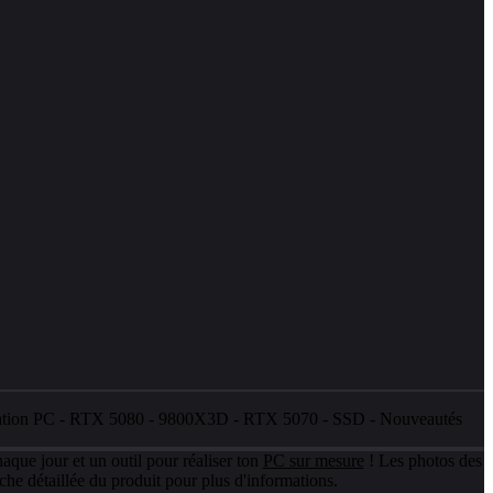
ation PC
-
RTX 5080
-
9800X3D
-
RTX 5070
-
SSD
-
Nouveautés
aque jour et un outil pour réaliser ton
PC sur mesure
! Les photos des
che détaillée du produit pour plus d'informations.