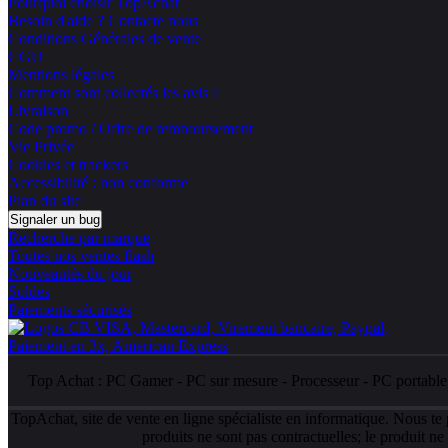
Pourquoi choisir TopAchat
Besoin d'aide ? Contacte nous
Conditions Générales de vente
CGU
Mentions légales
Comment sont collectés les avis ?
Livraison
Code promo / Offre de remboursement
Vie Privée
Cookies et trackers
Accessibilité : non conforme
Plan du site
Signaler un bug
Recherche par marque
Toutes nos ventes flash
Nouveautés du jour
Soldes
Paiements sécurisés
Top Achat :
PC Gamer
-
PC sur mesure
-
Processeur
-
PC portabl
TopAchat, site de vente en ligne spécialiste en informatique. Nous te
produits ne sont pas contractuelles; le produit n